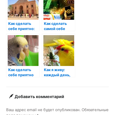
Как сделать
Как сделать
себе приятно:
самой себе
лучшие
приятно:
способы
искусство
заботы о себе
заботы о себе
Как сделать
Как я живу:
себе приятно
каждый день,
девушке:
наполненный
секреты
открытиями
успешных
отношений
Добавить комментарий
Ваш адрес email не будет опубликован.
Обязательные