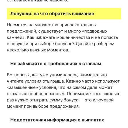
Ловушки: на что обратить внимание
Несмотря на множество привлекательных
предложений, существует и много «подводных
камней». Как избежать мошенничества и не попасть
в ловушки при выборе бонусов? Давайте разберем
несколько важных моментов.
Не забывайте о требованиях к ставкам
Во-первых, как уже упоминалось, внимательно
читайте условия отыгрыша. Казино часто используют
«завышенные» условия, что на самом деле может
оказаться необоснованным. Понимание того, сколько
раз нужно отыграть сумму бонуса — это ключевой
момент при выборе предложения.
Недостаточная информация о выплатах