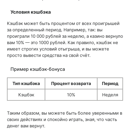
Условия кэшбэка
Кэшбэк может быть процентом от всех проигрышей
за определенный период. Например, так: вы
проиграли 10 000 рублей за неделю, а казино вернуло
вам 10% — это 1000 рублей. Как правило, кэшбэк не
имеет строгих условий отыгрыша, и вы можете
просто вывести средства на свой счёт.
Пример кэшбэк-бонуса
Тип кэшбэка
Процент возврата
Период
Кэшбэк
10%
Неделя
Таким образом, вы можете быть более уверенными в
своих действиях и спокойно играть, зная, что часть
денег вам вернут.