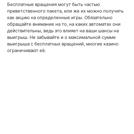
Бесплатные вращения могут быть частью
приветственного пакета, или же их можно получить
как акцию на определенные игры. Обязательно
обращайте внимание на то, на каких автоматах они
действительны, ведь это влияет на ваши шансы на
выигрыш. Не забывайте и о максимальной сумме
выигрыша с бесплатных вращений, многие казино
ограничивают её.