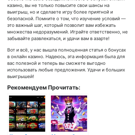
казино, вы не только повысите свои шансы на
выигрыш, но и сделаете игру более приятной и
безопасной. Помните о том, что изучение условий —
это важный шаг, который позволит вам избежать
множества недоразумений. Играйте ответственно, не
забывайте развлекаться, и удачи вам в азарте!
Вот и всё, у нас вышла полноценная статья о бонусах
в онлайн казино. Надеюсь, эта информация была для
вас полезной и теперь вы сможете выгодно
использовать любые предложения. Удачи и больших
выигрышей!
Рекомендуем Прочитать: