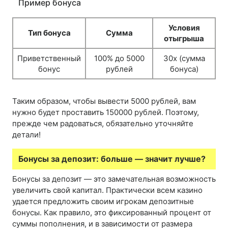
Пример бонуса
Условия
Тип бонуса
Сумма
отыгрыша
Приветственный
100% до 5000
30x (сумма
бонус
рублей
бонуса)
Таким образом, чтобы вывести 5000 рублей, вам
нужно будет проставить 150000 рублей. Поэтому,
прежде чем радоваться, обязательно уточняйте
детали!
Бонусы за депозит: больше — значит лучше?
Бонусы за депозит — это замечательная возможность
увеличить свой капитал. Практически всем казино
удается предложить своим игрокам депозитные
бонусы. Как правило, это фиксированный процент от
суммы пополнения, и в зависимости от размера