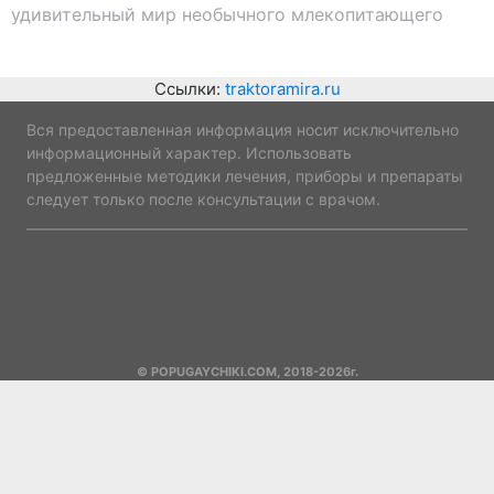
удивительный мир необычного млекопитающего
Ссылки:
traktoramira.ru
Вся предоставленная информация носит исключительно
информационный характер. Использовать
предложенные методики лечения, приборы и препараты
следует только после консультации с врачом.
© POPUGAYCHIKI.COM, 2018-2026г.