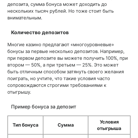
депозита, сумма бонуса может доходить до
нескольких тысяч рублей. Но тоже стоит быть
внимательным.
Количество депозитов
Многие казино предлагают «многоуровневые»
бонусы за первые несколько депозитов. Например,
при первом депозите вы можете получить 100%, при
втором — 50%, а при третьем — 25%. Это может
быть отличным способом затянуть своего желания
поиграть, но учтите, что такие условия часто
сопровождаются строгими требованиями к
отыгрышу.
Пример бонуса за депозит
Условия
Тип бонуса
Сумма
отыгрыша