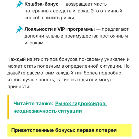
Кэшбэк-бонус
— возвращает часть
потерянных средств игрока. Это отличный
способ снизить риски.
Лояльности и VIP-программы
— предлагают
дополнительные преимущества постоянным
игрокам.
Каждый из этих типов бонусов по-своему уникален и
может стать полезным в определенной ситуации. Но
давайте рассмотрим каждый тип более подробно,
чтобы лучше понять, какие выгоды они могут
принести.
Читайте также:
Рынок гидроксидов:
неоднозначность ситуации
Приветственные бонусы: первая лотерея