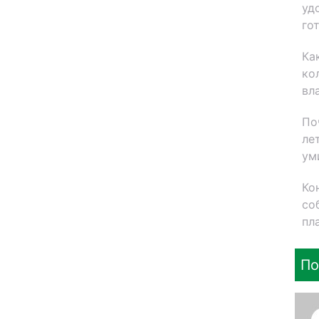
уд
го
Ка
ко
вл
По
ле
ум
Ко
со
пл
По