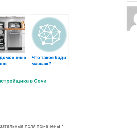
удомоечные
Что такое боди
ины
массаж?
ersbusch:
на,
астройщика в Сочи
ота и
цкая
жность в
ой детали
зательные поля помечены
*