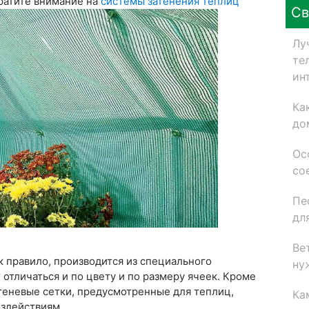
ратите внимание на
системы затенения теплиц
Св
Лу
те
ин
Ка
до
Ос
со
Пе
дл
Ве
к правило, производится из специального
ну
отличаться и по цвету и по размеру ячеек. Кроме
о теневые сетки, предусмотренные для теплиц,
Ка
оздействиям.