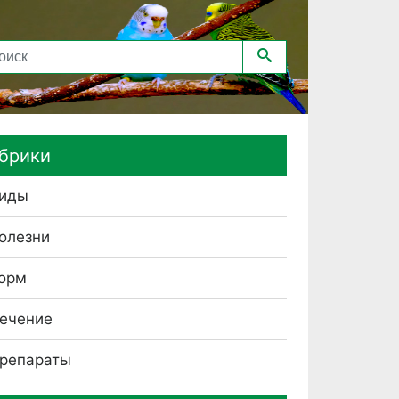
брики
иды
олезни
орм
ечение
репараты