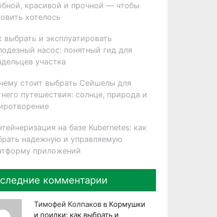
обной, красивой и прочной — чтобы
товить хотелось
к выбрать и эксплуатировать
лодезный насос: понятный гид для
адельцев участка
чему стоит выбрать Сейшелы для
тнего путешествия: солнце, природа и
иротворение
нтейнеризация на базе Kubernetes: как
брать надежную и управляемую
атформу приложений
следние комментарии
Тимофей Колпаков
в
Кормушки
и поилки: как выбрать и