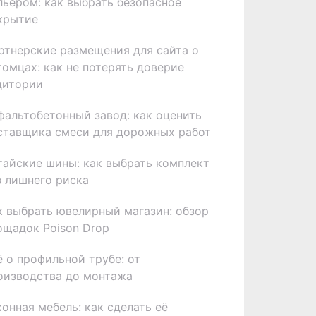
льером: как выбрать безопасное
крытие
ртнерские размещения для сайта о
томцах: как не потерять доверие
дитории
фальтобетонный завод: как оценить
ставщика смеси для дорожных работ
тайские шины: как выбрать комплект
з лишнего риска
к выбрать ювелирный магазин: обзор
ощадок Poison Drop
ё о профильной трубе: от
оизводства до монтажа
хонная мебель: как сделать её