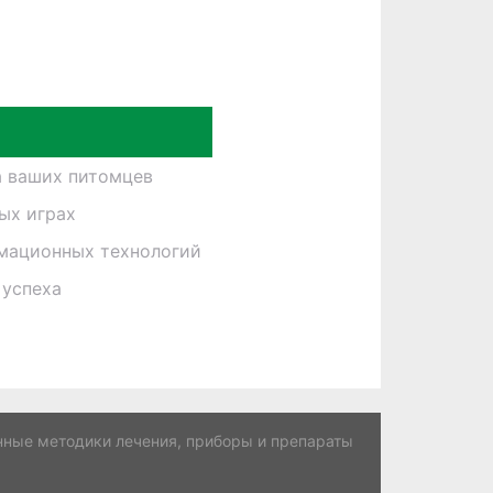
а ваших питомцев
ных играх
рмационных технологий
 успеха
ные методики лечения, приборы и препараты