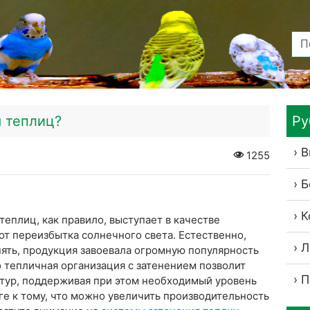
я теплиц?
Ру
В
1255
Б
К
еплиц, как правило, выступает в качестве
т переизбытка солнечного света. Естественно,
Л
ять, продукция завоевала огромную популярность
о тепличная организация с затенением позволит
П
тур, поддерживая при этом необходимый уровень
ге к тому, что можно увеличить производительность