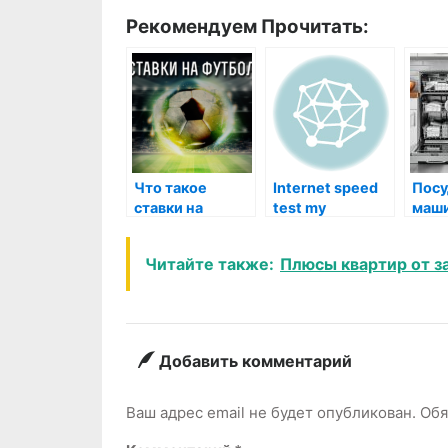
Рекомендуем Прочитать:
Что такое
Internet speed
Пос
ставки на
test my
маш
футбол
Kupp
тиши
Читайте также:
Плюсы квартир от з
чист
неме
надё
кажд
Добавить комментарий
Ваш адрес email не будет опубликован.
Обя