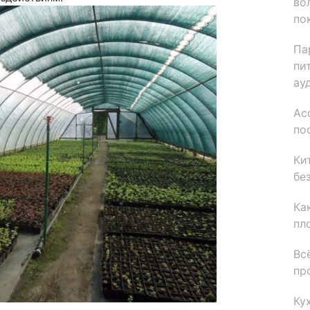
во
по
Па
пи
ау
Ас
по
Ки
бе
Ка
пл
Вс
пр
Ку