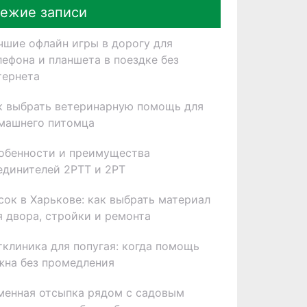
ежие записи
чшие офлайн игры в дорогу для
лефона и планшета в поездке без
тернета
к выбрать ветеринарную помощь для
машнего питомца
обенности и преимущества
единителей 2РТТ и 2РТ
сок в Харькове: как выбрать материал
я двора, стройки и ремонта
тклиника для попугая: когда помощь
жна без промедления
менная отсыпка рядом с садовым