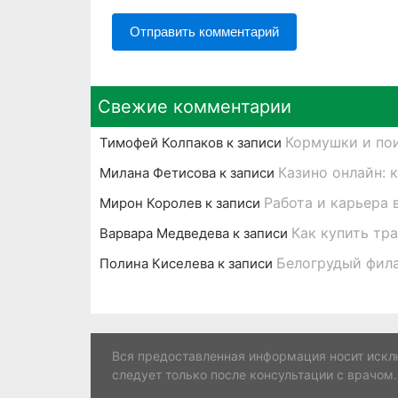
Свежие комментарии
Кормушки и пои
Тимофей Колпаков
к записи
Казино онлайн: 
Милана Фетисова
к записи
Работа и карьера 
Мирон Королев
к записи
Как купить тр
Варвара Медведева
к записи
Белогрудый фил
Полина Киселева
к записи
Вся предоставленная информация носит искл
следует только после консультации с врачом.