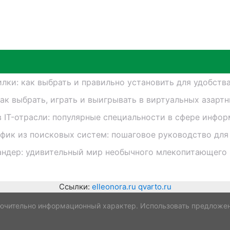
лки: как выбрать и правильно установить для удобств
как выбрать, играть и выигрывать в виртуальных азарт
в IT-отрасли: популярные специальности в сфере инфо
афик из поисковых систем: пошаговое руководство для
андер: удивительный мир необычного млекопитающего
Ссылки:
elleonora.ru
qvarto.ru
ючительно информационный характер. Использовать предложен