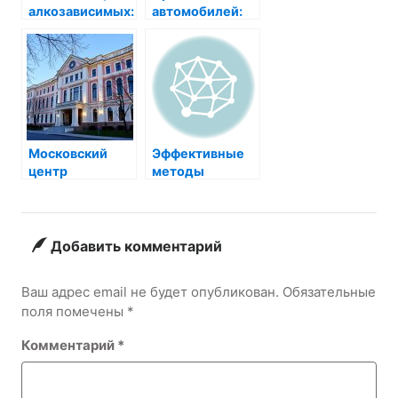
алкозависимых:
автомобилей:
как работают
путь к свободе
центры?
передвижения
Московский
Эффективные
центр
методы
остеопатии:
лечения
уникальный
британских
путь к гармонии
кошек: советы
тела и духа
от ветеринаров
Добавить комментарий
Ваш адрес email не будет опубликован.
Обязательные
поля помечены
*
Комментарий
*