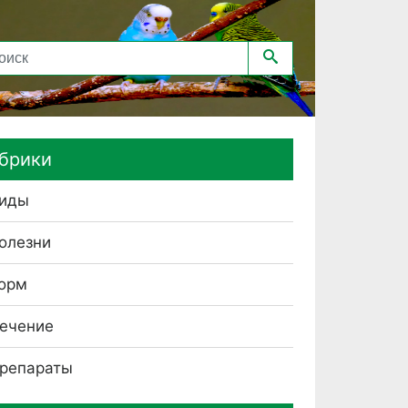
брики
иды
олезни
орм
ечение
репараты