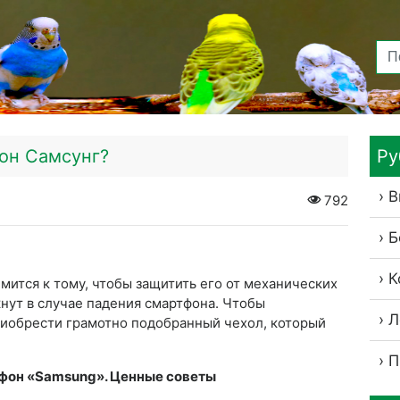
фон Самсунг?
Ру
В
792
Б
К
ится к тому, чтобы защитить его от механических
нут в случае падения смартфона. Чтобы
Л
риобрести грамотно подобранный чехол, который
П
ефон «Samsung». Ценные советы