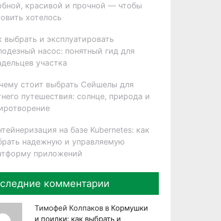
обной, красивой и прочной — чтобы
товить хотелось
к выбрать и эксплуатировать
лодезный насос: понятный гид для
адельцев участка
чему стоит выбрать Сейшелы для
тнего путешествия: солнце, природа и
иротворение
нтейнеризация на базе Kubernetes: как
брать надежную и управляемую
атформу приложений
следние комментарии
Тимофей Колпаков
в
Кормушки
и поилки: как выбрать и