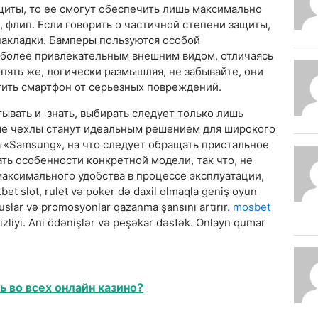
щиты, то ее смогут обеспечить лишь максимально
, флип. Если говорить о частичной степени защиты,
накладки. Бамперы пользуются особой
я более привлекательным внешним видом, отличаясь
пять же, логически размышляя, не забывайте, они
ить смартфон от серьезных повреждений.
ывать и знать, выбирать следует только лишь
ые чехлы станут идеальным решением для широкого
 «Samsung», на что следует обращать пристальное
ать особенности конкретной модели, так что, не
максимального удобства в процессе эксплуатации,
t slot, rulet və poker də daxil olmaqla geniş oyun
uslar və promosyonlar qazanma şansını artırır.
mosbet
sizliyi. Ani ödənişlər və peşəkar dəstək. Onlayn qumar
ь во всех онлайн казино?