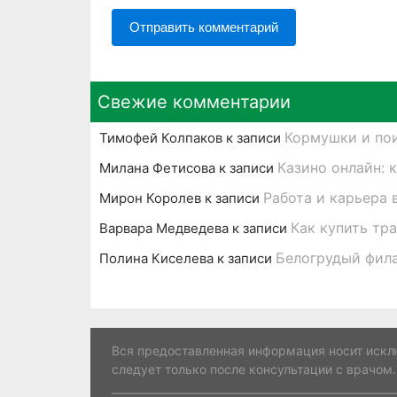
Свежие комментарии
Кормушки и пои
Тимофей Колпаков
к записи
Казино онлайн: 
Милана Фетисова
к записи
Работа и карьера 
Мирон Королев
к записи
Как купить тр
Варвара Медведева
к записи
Белогрудый фил
Полина Киселева
к записи
Вся предоставленная информация носит искл
следует только после консультации с врачом.