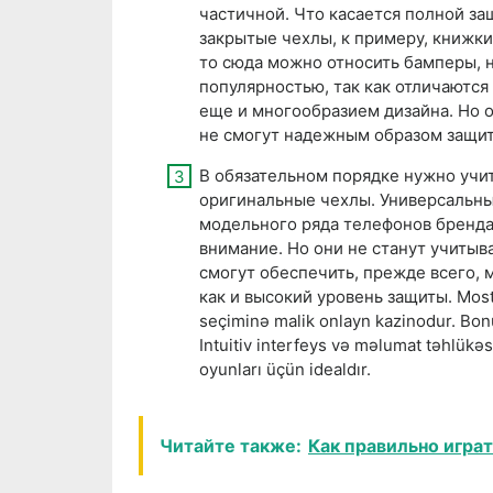
частичной. Что касается полной за
закрытые чехлы, к примеру, книжки
то сюда можно относить бамперы, 
популярностью, так как отличаютс
еще и многообразием дизайна. Но о
не смогут надежным образом защит
В обязательном порядке нужно учит
оригинальные чехлы. Универсальн
модельного ряда телефонов бренда
внимание. Но они не станут учитыв
смогут обеспечить, прежде всего, 
как и высокий уровень защиты. Mostbe
seçiminə malik onlayn kazinodur. Bon
Intuitiv interfeys və məlumat təhlükə
oyunları üçün idealdır.
Читайте также:
Как правильно играт