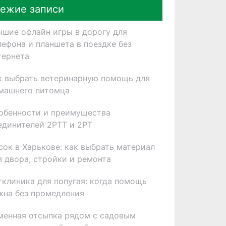
ежие записи
чшие офлайн игры в дорогу для
лефона и планшета в поездке без
тернета
к выбрать ветеринарную помощь для
машнего питомца
обенности и преимущества
единителей 2РТТ и 2РТ
сок в Харькове: как выбрать материал
я двора, стройки и ремонта
тклиника для попугая: когда помощь
жна без промедления
менная отсыпка рядом с садовым