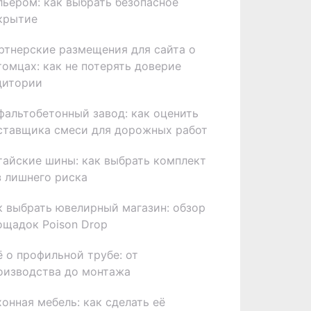
льером: как выбрать безопасное
крытие
ртнерские размещения для сайта о
томцах: как не потерять доверие
дитории
фальтобетонный завод: как оценить
ставщика смеси для дорожных работ
тайские шины: как выбрать комплект
з лишнего риска
к выбрать ювелирный магазин: обзор
ощадок Poison Drop
ё о профильной трубе: от
оизводства до монтажа
хонная мебель: как сделать её