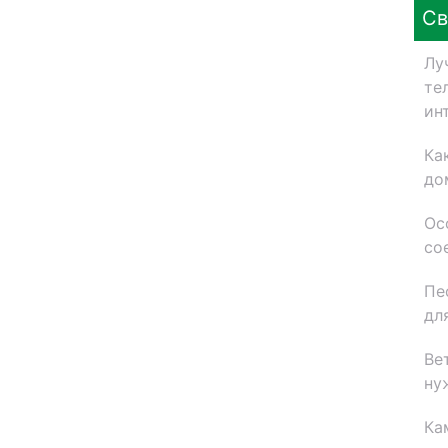
Св
Лу
те
ин
Ка
до
Ос
со
Пе
дл
Ве
ну
Ка