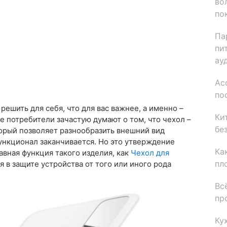
во
по
Па
пи
ау
Ас
по
решить для себя, что для вас важнее, а именно –
Ки
е потребители зачастую думают о том, что чехол –
бе
оторый позволяет разнообразить внешний вид
ункционал заканчивается. Но это утверждение
Ка
авная функция такого изделия, как
Чехол для
пл
я в защите устройства от того или иного рода
Вс
пр
Ку