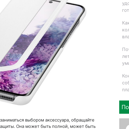
уд
го
Ка
ко
вл
По
ле
ум
Ко
со
пл
По
я заниматься выбором аксессуара, обращайте
защиты. Она может быть полной, может быть