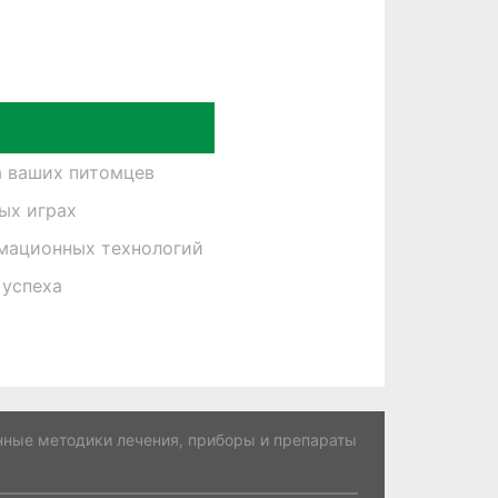
а ваших питомцев
ных играх
рмационных технологий
 успеха
ные методики лечения, приборы и препараты