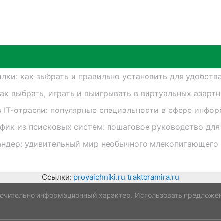
лки: как выбрать и правильно установить для удобств
как выбрать, играть и выигрывать в виртуальных азарт
в IT-отрасли: популярные специальности в сфере инфо
афик из поисковых систем: пошаговое руководство для
андер: удивительный мир необычного млекопитающего
Ссылки:
proyaichniki.ru
traktoramira.ru
ючительно информационный характер. Использовать предложен