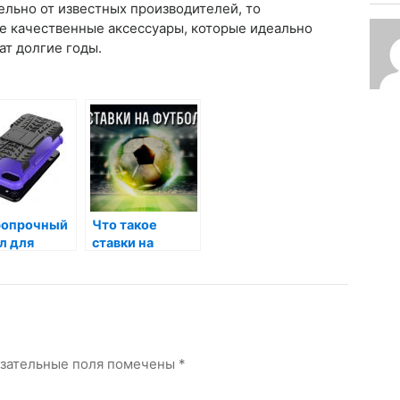
ельно от известных производителей, то
е качественные аксессуары, которые идеально
ат долгие годы.
ропрочный
Что такое
л для
ставки на
тфона:
футбол
й выбрать?
зательные поля помечены
*