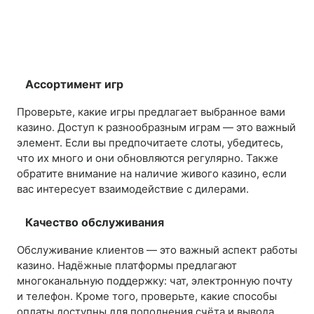
Ассортимент игр
Проверьте, какие игры предлагает выбранное вами
казино. Доступ к разнообразным играм — это важный
элемент. Если вы предпочитаете слоты, убедитесь,
что их много и они обновляются регулярно. Также
обратите внимание на наличие живого казино, если
вас интересует взаимодействие с дилерами.
Качество обслуживания
Обслуживание клиентов — это важный аспект работы
казино. Надёжные платформы предлагают
многоканальную поддержку: чат, электронную почту
и телефон. Кроме того, проверьте, какие способы
оплаты доступны для пополнения счёта и вывода