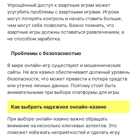
Упрощённый доступ к азартным играм может
усугубить проблемы с азартными играми. Игроки
могут потерять контроль и начать ставить больше,
чем могут себе позволить. Важно помнить, что
азартные игры должны оставаться развлечением, а
не способом заработка.
Проблемы с безопасностью
В мире онлайн-игр существуют и мошеннические
сайты. Не все казино обеспечивают должный уровень
безопасности, что может привести к потере средств
или утечке личных данных. Поэтому стоит быть
внимательными при выборе платформы для игры.
Как выбрать надежное онлайн-казино
При выборе онлайн-казино важно обращать
внимание на несколько ключевых аспектов. Это
поможет избежать неприятностей и сделать игру