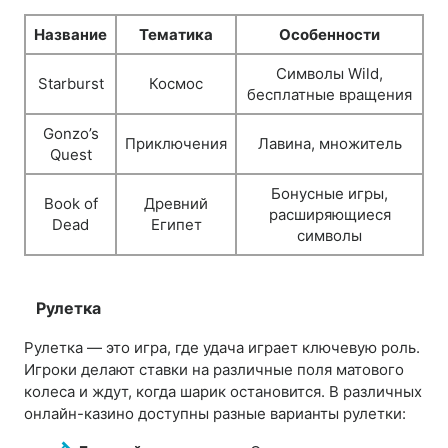
Название
Тематика
Особенности
Символы Wild,
Starburst
Космос
бесплатные вращения
Gonzo’s
Приключения
Лавина, множитель
Quest
Бонусные игры,
Book of
Древний
расширяющиеся
Dead
Египет
символы
Рулетка
Рулетка — это игра, где удача играет ключевую роль.
Игроки делают ставки на различные поля матового
колеса и ждут, когда шарик остановится. В различных
онлайн-казино доступны разные варианты рулетки: