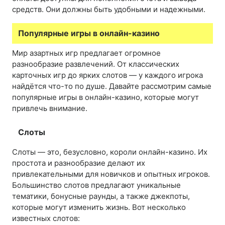
средств. Они должны быть удобными и надежными.
Популярные игры в онлайн-казино
Мир азартных игр предлагает огромное
разнообразие развлечений. От классических
карточных игр до ярких слотов — у каждого игрока
найдётся что-то по душе. Давайте рассмотрим самые
популярные игры в онлайн-казино, которые могут
привлечь внимание.
Слоты
Слоты — это, безусловно, короли онлайн-казино. Их
простота и разнообразие делают их
привлекательными для новичков и опытных игроков.
Большинство слотов предлагают уникальные
тематики, бонусные раунды, а также джекпоты,
которые могут изменить жизнь. Вот несколько
известных слотов: