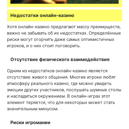
Недостатки онлайн-казино
Хотя онлайн-казино предлагают массу преимуществ,
важно не забывать об их недостатках. Определённые
риски могут огорчить даже самых оптимистичных
игроков, и о них стоит поговорить.
Отсутствие физического взаимодействия
Одним из недостатков онлайн-казино является
отсутствие живого общения. Многие игроки любят
атмосферу реального казино, где можно увидеть
эмоции других участников, послушать шумные столы
и насладиться окружением. В онлайн-играх этот
элемент теряется, что для некоторых может стать
значительным минусом.
Риски игромании