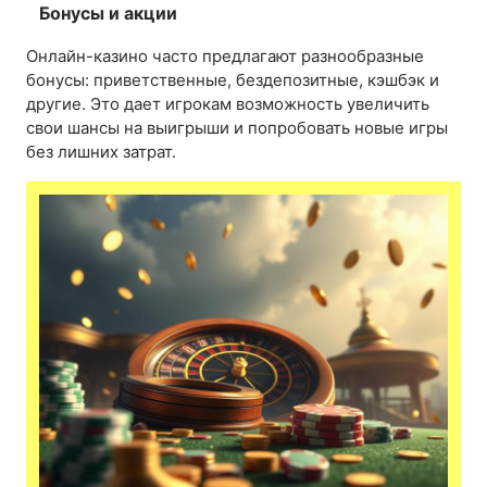
Бонусы и акции
Онлайн-казино часто предлагают разнообразные
бонусы: приветственные, бездепозитные, кэшбэк и
другие. Это дает игрокам возможность увеличить
свои шансы на выигрыши и попробовать новые игры
без лишних затрат.