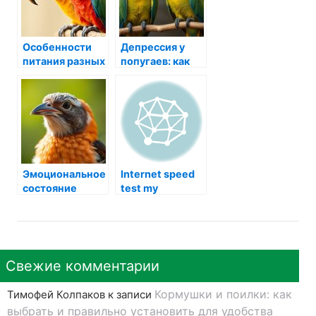
Особенности
Депрессия у
питания разных
попугаев: как
видов попугаев:
распознать,
как обеспечить
понять и
здоровое
помочь своему
питание вашему
пернатому
пернатому
другу
другу
Эмоциональное
Internet speed
состояние
test my
птицы: как
понять и
помочь своему
пернатому
другу
Свежие комментарии
Кормушки и поилки: как
Тимофей Колпаков
к записи
выбрать и правильно установить для удобства