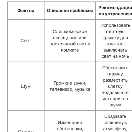
Рекомендации
Фактор
Описание проблемы
по устранению
Использовать
Слишком яркое
плотную
освещение или
крышку для
Свет
постоянный свет в
клетки,
комнате
выключать
свет на ночь
Обеспечить
тишину,
разместить
Громкие звуки,
Шум
клетку
телевизор, музыка
подальше от
источников
шума
Создавать
Изменение
спокойную
обстановки,
атмосферу,
Стресс