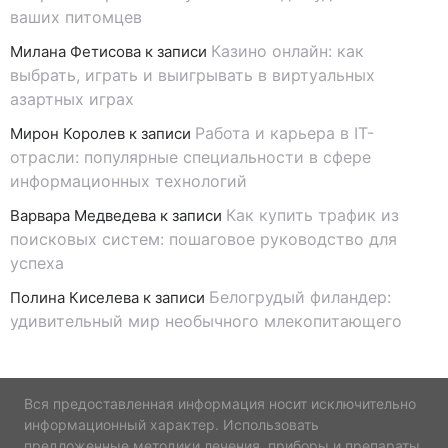
ваших питомцев
Казино онлайн: как
Милана Фетисова
к записи
выбрать, играть и выигрывать в виртуальных
азартных играх
Работа и карьера в IT-
Мирон Королев
к записи
отрасли: популярные специальности в сфере
информационных технологий
Как купить трафик из
Варвара Медведева
к записи
поисковых систем: пошаговое руководство для
успеха
Белогрудый филандер:
Полина Киселева
к записи
удивительный мир необычного млекопитающего
Вся предоставленная информация носит исключительно
информационный характер. Использовать
предложенные методики лечения, приборы и препараты