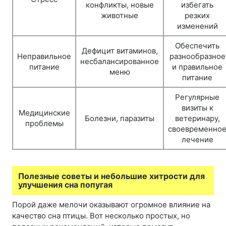
конфликты, новые
избегать
животные
резких
изменений
Обеспечить
Дефицит витаминов,
Неправильное
разнообразное
несбалансированное
питание
и правильное
меню
питание
Регулярные
визиты к
Медицинские
Болезни, паразиты
ветеринару,
проблемы
своевременно
лечение
Полезные советы и небольшие хитрости для
улучшения сна попугая
Порой даже мелочи оказывают огромное влияние на
качество сна птицы. Вот несколько простых, но