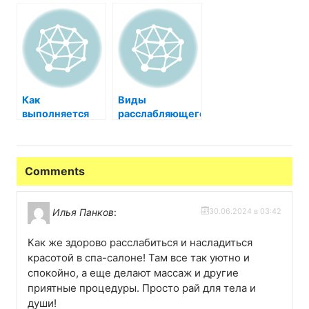
искусство
найти
расслабления и
идеальное
обновления
место для
релакса
Как
Виды
выполняется
расслабляющего
восточный
массажа
массаж?
Comments
Илья Панков
:
30.06.2024 в 03:42
Как же здорово расслабиться и насладиться
красотой в спа-салоне! Там все так уютно и
спокойно, а еще делают массаж и другие
приятные процедуры. Просто рай для тела и
души!