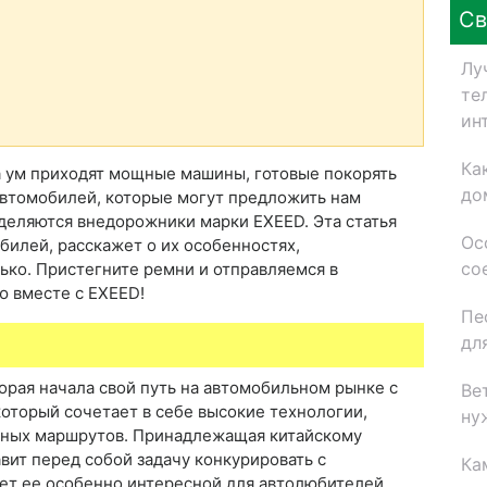
Св
Лу
те
ин
Ка
а ум приходят мощные машины, готовые покорять
до
автомобилей, которые могут предложить нам
деляются внедорожники марки EXEED. Эта статья
Ос
обилей, расскажет о их особенностях,
со
ько. Пристегните ремни и отправляемся в
ю вместе с EXEED!
Пе
дл
торая начала свой путь на автомобильном рынке с
Ве
оторый сочетает в себе высокие технологии,
ну
жных маршрутов. Принадлежащая китайскому
вит перед собой задачу конкурировать с
Ка
ет ее особенно интересной для автолюбителей,