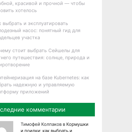
обной, красивой и прочной — чтобы
товить хотелось
к выбрать и эксплуатировать
лодезный насос: понятный гид для
адельцев участка
чему стоит выбрать Сейшелы для
тнего путешествия: солнце, природа и
иротворение
нтейнеризация на базе Kubernetes: как
брать надежную и управляемую
атформу приложений
следние комментарии
Тимофей Колпаков
в
Кормушки
и поилки: как выбрать и