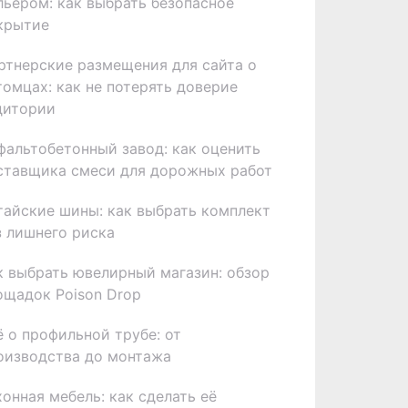
льером: как выбрать безопасное
крытие
ртнерские размещения для сайта о
томцах: как не потерять доверие
дитории
фальтобетонный завод: как оценить
ставщика смеси для дорожных работ
тайские шины: как выбрать комплект
з лишнего риска
к выбрать ювелирный магазин: обзор
ощадок Poison Drop
ё о профильной трубе: от
оизводства до монтажа
хонная мебель: как сделать её