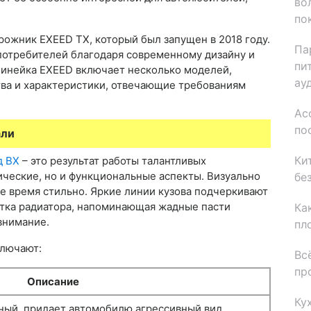
во
.
по
ожник EXEED TX, который был запущен в 2018 году.
Па
потребителей благодаря современному дизайну и
пи
линейка EXEED включает несколько моделей,
ау
ва и характеристики, отвечающие требованиям
Ас
по
али
Ки
д ВХ
– это результат работы талантливых
ические, но и функциональные аспекты. Визуально
бе
же время стильно. Яркие линии кузова подчеркивают
етка радиатора, напоминающая жадные пасти
Ка
внимание.
пл
ключают:
Вс
пр
Описание
Ку
ный, придает автомобилю агрессивный вид.