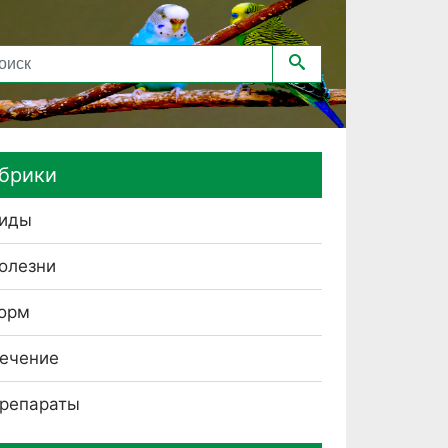
брики
иды
олезни
орм
ечение
репараты