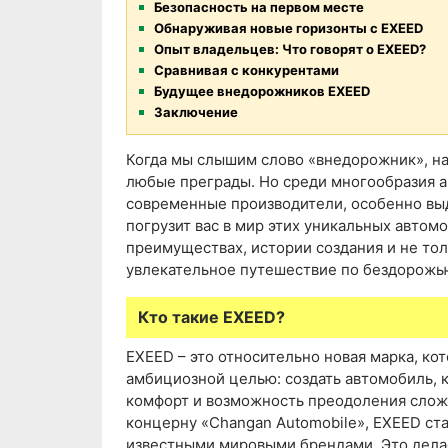
Безопасность на первом месте
Обнаруживая новые горизонты с EXEED
Опыт владельцев: Что говорят о EXEED?
Сравнивая с конкурентами
Будущее внедорожников EXEED
Заключение
Когда мы слышим слово «внедорожник», н
любые преграды. Но среди многообразия 
современные производители, особенно вы
погрузит вас в мир этих уникальных автом
преимуществах, истории создания и не тол
увлекательное путешествие по бездорожь
Кто такие EXEED?
EXEED – это относительно новая марка, ко
амбициозной целью: создать автомобиль, к
комфорт и возможность преодоления сло
концерну «Changan Automobile», EXEED ста
известными мировыми брендами. Это дела