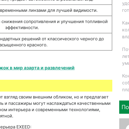
уд
го
овременными линзами для лучшей видимости.
 снижения сопротивления и улучшения топливной
Ка
эффективности.
ко
вл
андартных решений от классического черного до
асыщенного красного.
По
ле
ум
жок в мир азарта и развлечений
Ко
со
пл
 взгляд своим внешним обликом, но и предлагает
ль и пассажиры могут наслаждаться качественными
По
ном интерьера и современными технологиями,
ятной.
терьера EXEED: