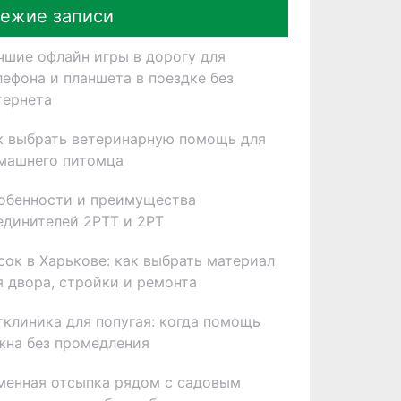
ежие записи
чшие офлайн игры в дорогу для
лефона и планшета в поездке без
тернета
к выбрать ветеринарную помощь для
машнего питомца
обенности и преимущества
единителей 2РТТ и 2РТ
сок в Харькове: как выбрать материал
я двора, стройки и ремонта
тклиника для попугая: когда помощь
жна без промедления
менная отсыпка рядом с садовым