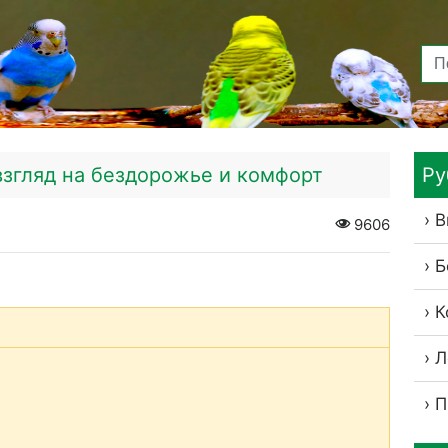
згляд на бездорожье и комфорт
Ру
В
9606
Б
К
Л
П