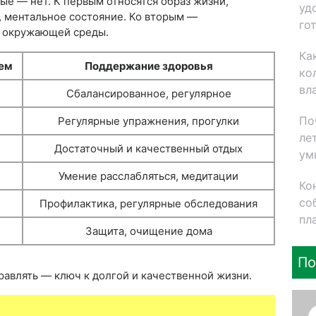
ые — нет. К первым относятся образ жизни,
уд
, ментальное состояние. Ко вторым —
го
е окружающей среды.
Ка
ем
Поддержание здоровья
ко
вл
Сбалансированное, регулярное
По
Регулярные упражнения, прогулки
ле
Достаточный и качественный отдых
ум
Умение расслабляться, медитации
Ко
со
Профилактика, регулярные обследования
пл
Защита, очищение дома
По
равлять — ключ к долгой и качественной жизни.