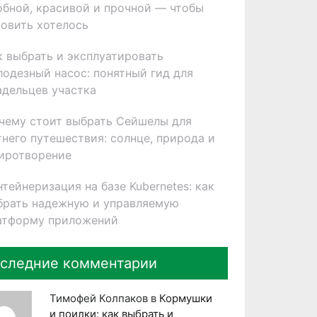
обной, красивой и прочной — чтобы
товить хотелось
к выбрать и эксплуатировать
лодезный насос: понятный гид для
адельцев участка
чему стоит выбрать Сейшелы для
тнего путешествия: солнце, природа и
иротворение
нтейнеризация на базе Kubernetes: как
брать надежную и управляемую
атформу приложений
следние комментарии
Тимофей Колпаков
в
Кормушки
и поилки: как выбрать и