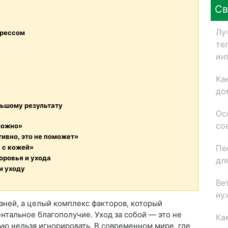
Св
Лу
трессом
те
ин
Ка
до
льшому результату
Ос
со
сложно»
тивно, это не поможет»
Пе
 с кожей»
оровья и ухода
дл
и уходу
Ве
ну
зней, а целый комплекс факторов, который
нтальное благополучие. Уход за собой — это не
Ка
рую нельзя игнорировать. В современном мире, где