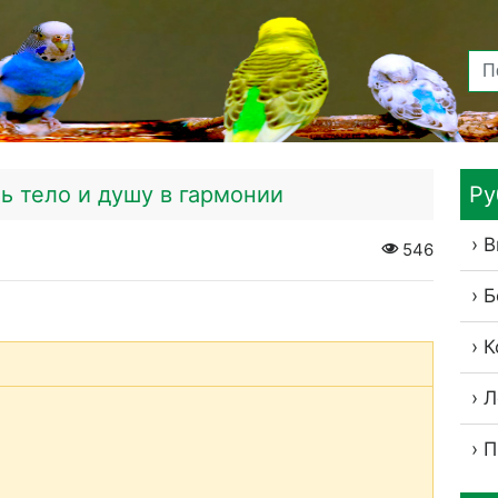
ть тело и душу в гармонии
Ру
В
546
Б
К
Л
П