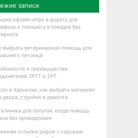
ежие записи
чшие офлайн игры в дорогу для
лефона и планшета в поездке без
тернета
к выбрать ветеринарную помощь для
машнего питомца
обенности и преимущества
единителей 2РТТ и 2РТ
сок в Харькове: как выбрать материал
я двора, стройки и ремонта
тклиника для попугая: когда помощь
жна без промедления
менная отсыпка рядом с садовым