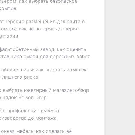
льером: как выбрать безопасное
крытие
ртнерские размещения для сайта о
томцах: как не потерять доверие
дитории
фальтобетонный завод: как оценить
ставщика смеси для дорожных работ
тайские шины: как выбрать комплект
з лишнего риска
к выбрать ювелирный магазин: обзор
ощадок Poison Drop
ё о профильной трубе: от
оизводства до монтажа
хонная мебель: как сделать её