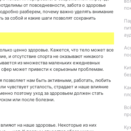
во
еотделимы от повседневности, забота о здоровье
по
 подробно разберем, почему важно уделять внимание
ть за собой и какие шаги позволят сохранить
Па
пи
ау
Ас
олько ценно здоровье. Кажется, что тело может все
по
ие, и отсутствие спорта не оказывают никакого
дывается из множества маленьких ежедневных
Ки
з сфер может привести к серьезным проблемам.
бе
я позволяет нам быть активными, работать, любить
или чувствует усталость, страдает и наше влияние
Ка
менно поэтому уход за здоровьем должен стать
пл
уском или после болезни.
Вс
пр
влияют на наше здоровье. Некоторые из них
Ку