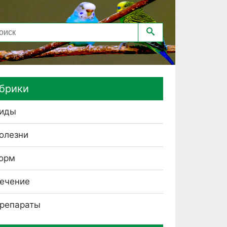
брики
иды
олезни
орм
ечение
репараты