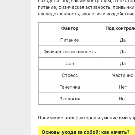
находятся под нашим контролем, а некотор
питание, физическая активность, привычки
наследственность, экология и воздействи
Фактор
Под контрол
Питание
Да
Физическая активность
Да
Сон
Да
Стресс
Частично
Генетика
Нет
Экология
Нет
Понимание этих факторов и умение ими уп
Основы ухода за собой: как начать?