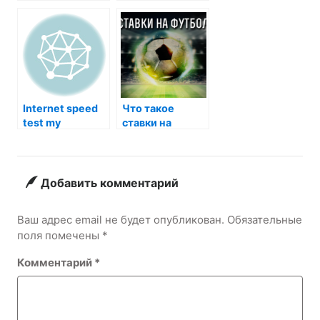
было красным:
покраснело:
мифы и
мифы и
реальность
реальность
Internet speed
Что такое
test my
ставки на
футбол
Добавить комментарий
Ваш адрес email не будет опубликован.
Обязательные
поля помечены
*
Комментарий
*