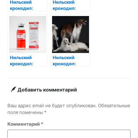
Нильский
Нильский
крокодил:
крокодил:
Король рек и
Властелин
озёр Африки
Африканских
Вод
Нильский
Нильский
крокодил:
крокодил:
Подводные
гурман водных
тайны одного
просторов
из самых
грозных
Добавить комментарий
хищников
Ваш адрес email не будет опубликован.
Обязательные
поля помечены
*
Комментарий
*