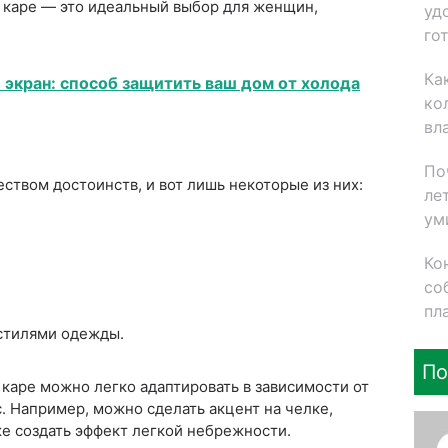
е каре — это идеальный выбор для женщин,
уд
го
Ка
экран: способ защитить ваш дом от холода
ко
вл
По
ством достоинств, и вот лишь некоторые из них:
ле
ум
Ко
со
пл
стилями одежды.
По
 каре можно легко адаптировать в зависимости от
. Например, можно сделать акцент на челке,
же создать эффект легкой небрежности.