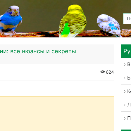
и: все нюансы и секреты
Ру
В
624
Б
К
Л
П