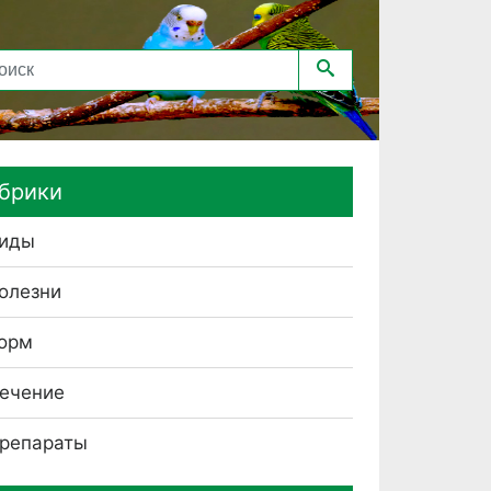
брики
иды
олезни
орм
ечение
репараты