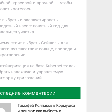
обной, красивой и прочной — чтобы
товить хотелось
к выбрать и эксплуатировать
лодезный насос: понятный гид для
адельцев участка
чему стоит выбрать Сейшелы для
тнего путешествия: солнце, природа и
иротворение
нтейнеризация на базе Kubernetes: как
брать надежную и управляемую
атформу приложений
следние комментарии
Тимофей Колпаков
в
Кормушки
и поилки: как выбрать и