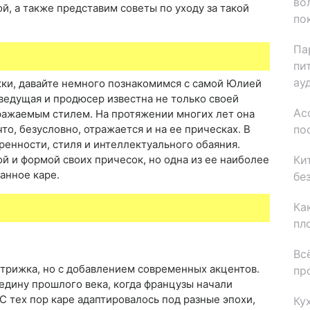
во
, а также представим советы по уходу за такой
по
Па
пи
ау
жки, давайте немного познакомимся с самой Юлией
ведущая и продюсер известна не только своей
Ас
дражаемым стилем. На протяжении многих лет она
по
что, безусловно, отражается и на ее прическах. В
ренности, стиля и интеллектуального обаяния.
Ки
й и формой своих причесок, но одна из ее наиболее
анное каре.
бе
Ка
пл
Вс
стрижка, но с добавлением современных акцентов.
пр
едину прошлого века, когда французы начали
С тех пор каре адаптировалось под разные эпохи,
Ку