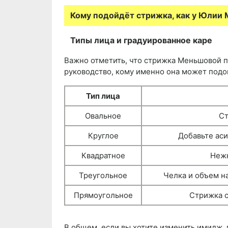
Кому подойдёт стрижка, как у Юлии
Типы лица и градуированное каре
Важно отметить, что стрижка Меньшовой п
руководство, кому именно она может подо
Тип лица
Овальное
Ст
Круглое
Добавьте аси
Квадратное
Нежн
Треугольное
Челка и объем н
Прямоугольное
Стрижка с
В общем, если вы хотите изменить имидж,