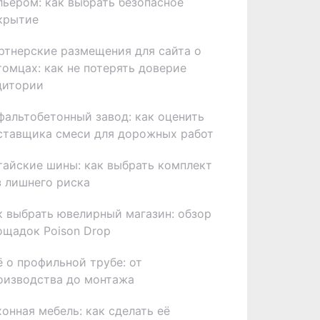
льером: как выбрать безопасное
крытие
ртнерские размещения для сайта о
томцах: как не потерять доверие
дитории
фальтобетонный завод: как оценить
ставщика смеси для дорожных работ
тайские шины: как выбрать комплект
з лишнего риска
к выбрать ювелирный магазин: обзор
ощадок Poison Drop
ё о профильной трубе: от
оизводства до монтажа
хонная мебель: как сделать её