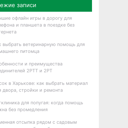
ежие записи
чшие офлайн игры в дорогу для
лефона и планшета в поездке без
тернета
к выбрать ветеринарную помощь для
машнего питомца
обенности и преимущества
единителей 2РТТ и 2РТ
сок в Харькове: как выбрать материал
я двора, стройки и ремонта
тклиника для попугая: когда помощь
жна без промедления
менная отсыпка рядом с садовым