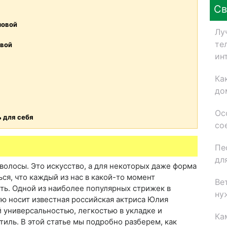
Св
шовой
Лу
те
овой
ин
Ка
до
Ос
 для себя
со
Пе
дл
 волосы. Это искусство, а для некоторых даже форма
ся, что каждый из нас в какой-то момент
Ве
ть. Одной из наиболее популярных стрижек в
ну
ую носит известная российская актриса Юлия
 универсальностью, легкостью в укладке и
Ка
иль. В этой статье мы подробно разберем, как