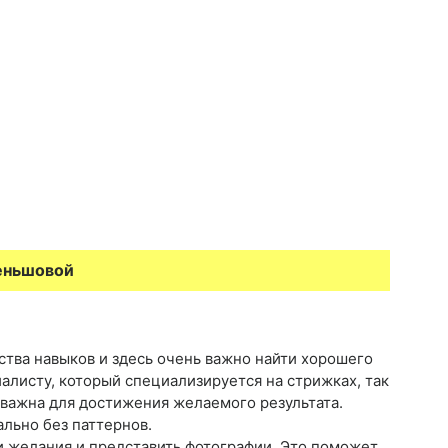
Меньшовой
тва навыков и здесь очень важно найти хорошего
иалисту, который специализируется на стрижках, так
 важна для достижения желаемого результата.
ально без паттернов.
и желания и представить фотографии. Это поможет