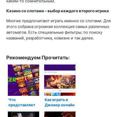
каким-то сомнительным.
Казино со слотами – выбор каждого второго игрока
Многие предпочитают играть именно со слотами. Для
этого собрана огромная коллекция самых различных
автоматов. Есть специальные фильтры: по поиску
названий, разработчика, новизне и так далее.
Рекомендуем Прочитать:
Что
Как играть в
представляет
Джокер онлайн
собой казино
казино?
джокер