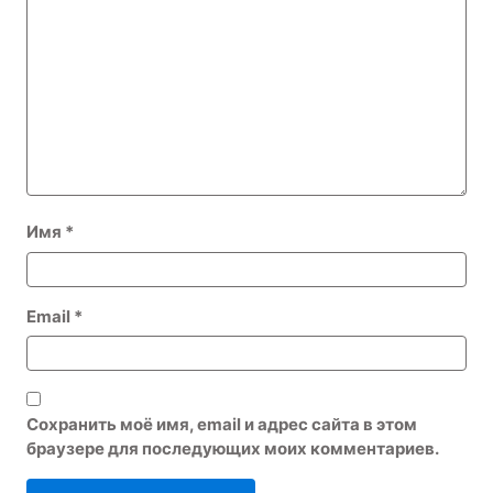
Имя
*
Email
*
Сохранить моё имя, email и адрес сайта в этом
браузере для последующих моих комментариев.