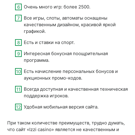
Очень много игр: более 2500.
Все игры, слоты, автоматы оснащены
качественным дизайном, красивой яркой
графикой.
Есть и ставки на спорт.
Интересная бонусная поощрительная
программа.
Есть начисление персональных бонусов и
аукционных промо-кодов.
Всегда доступная и качественная техническая
поддержка игроков.
Удобная мобильная версия сайта.
При таком количестве преимуществ, трудно думать,
что сайт «Izzi casino» является не качественным и