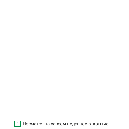
Несмотря на совсем недавнее открытие,