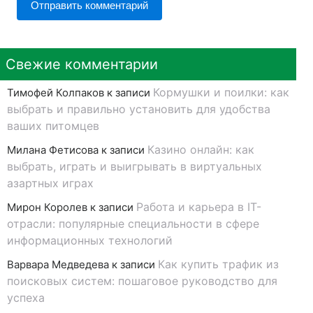
Свежие комментарии
Кормушки и поилки: как
Тимофей Колпаков
к записи
выбрать и правильно установить для удобства
ваших питомцев
Казино онлайн: как
Милана Фетисова
к записи
выбрать, играть и выигрывать в виртуальных
азартных играх
Работа и карьера в IT-
Мирон Королев
к записи
отрасли: популярные специальности в сфере
информационных технологий
Как купить трафик из
Варвара Медведева
к записи
поисковых систем: пошаговое руководство для
успеха