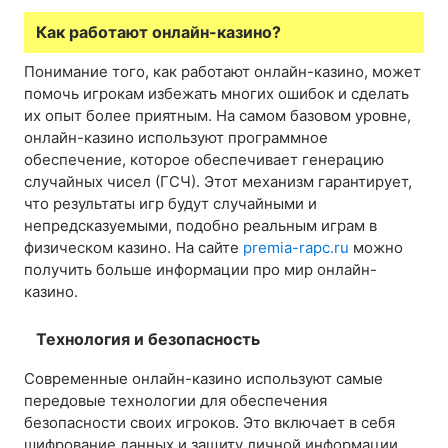
Как работают онлайн-казино?
Понимание того, как работают онлайн-казино, может
помочь игрокам избежать многих ошибок и сделать
их опыт более приятным. На самом базовом уровне,
онлайн-казино используют программное
обеспечение, которое обеспечивает генерацию
случайных чисел (ГСЧ). Этот механизм гарантирует,
что результаты игр будут случайными и
непредсказуемыми, подобно реальным играм в
физическом казино. На сайте
premia-rapc.ru
можно
получить больше информации про мир онлайн-
казино.
Технология и безопасность
Современные онлайн-казино используют самые
передовые технологии для обеспечения
безопасности своих игроков. Это включает в себя
шифрование данных и защиту личной информации.