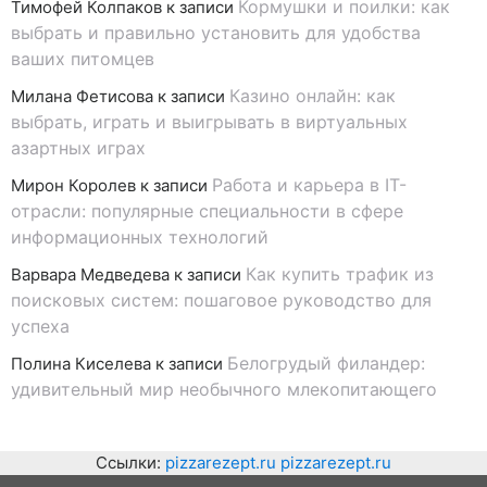
Кормушки и поилки: как
Тимофей Колпаков
к записи
выбрать и правильно установить для удобства
ваших питомцев
Казино онлайн: как
Милана Фетисова
к записи
выбрать, играть и выигрывать в виртуальных
азартных играх
Работа и карьера в IT-
Мирон Королев
к записи
отрасли: популярные специальности в сфере
информационных технологий
Как купить трафик из
Варвара Медведева
к записи
поисковых систем: пошаговое руководство для
успеха
Белогрудый филандер:
Полина Киселева
к записи
удивительный мир необычного млекопитающего
Ссылки:
pizzarezept.ru
pizzarezept.ru