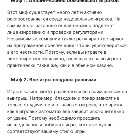
Миф 1: Онлайн-казино обманывают игроков
Этот миф существует много лет и активно
распространяется среди недовольных игроков. На
самом деле, законные онлайн-казино подлежат
лицензированию и проверке регуляторами.
Независимые компании также регулярно тестируют
их программное обеспечение, чтобы удостовериться
в его честности. Поэтому, если вы играете в
лицензированном казино, ваши шансы на выигрыш
практически такие же, как и в обычном казино.
Миф 2: Все игры созданы равными
Игры в казино могут различаться по своим шансам на
выигрыш. Например, блэкджек и покер зависят не
только от удачи, но и от навыков игрока, в то время
как в игровых автоматах все зависит исключительно
от удачи. Поэтому необходимо проводить
исследования и выбирать игры, которые лучше
соответствуют вашему стилю игры.