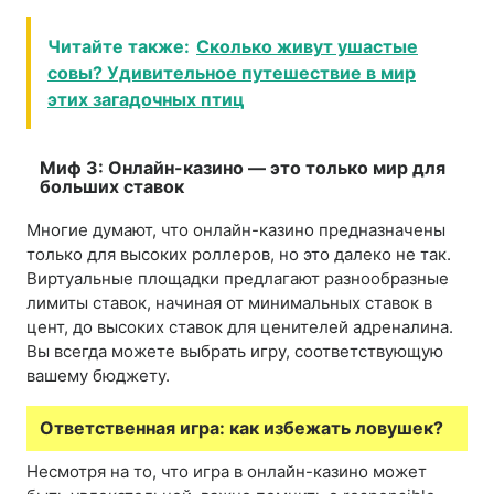
Читайте также:
Сколько живут ушастые
совы? Удивительное путешествие в мир
этих загадочных птиц
Миф 3: Онлайн-казино — это только мир для
больших ставок
Многие думают, что онлайн-казино предназначены
только для высоких роллеров, но это далеко не так.
Виртуальные площадки предлагают разнообразные
лимиты ставок, начиная от минимальных ставок в
цент, до высоких ставок для ценителей адреналина.
Вы всегда можете выбрать игру, соответствующую
вашему бюджету.
Ответственная игра: как избежать ловушек?
Несмотря на то, что игра в онлайн-казино может