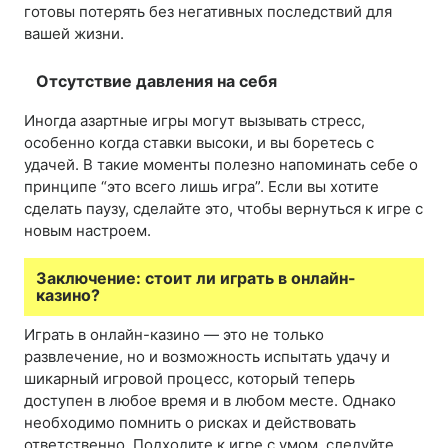
готовы потерять без негативных последствий для
вашей жизни.
Отсутствие давления на себя
Иногда азартные игры могут вызывать стресс,
особенно когда ставки высоки, и вы боретесь с
удачей. В такие моменты полезно напоминать себе о
принципе “это всего лишь игра”. Если вы хотите
сделать паузу, сделайте это, чтобы вернуться к игре с
новым настроем.
Заключение: стоит ли играть в онлайн-
казино?
Играть в онлайн-казино — это не только
развлечение, но и возможность испытать удачу и
шикарный игровой процесс, который теперь
доступен в любое время и в любом месте. Однако
необходимо помнить о рисках и действовать
ответственно. Подходите к игре с умом, следуйте