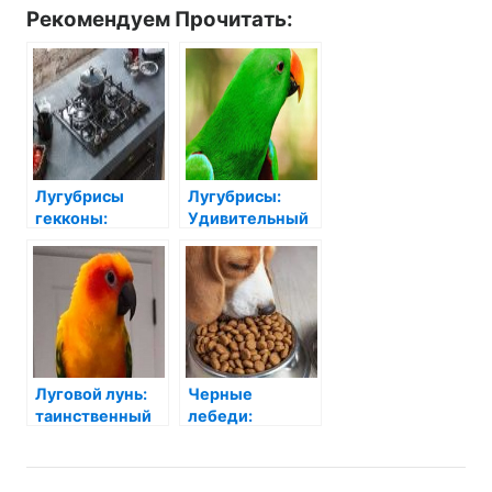
Рекомендуем Прочитать:
Лугубрисы
Лугубрисы:
гекконы:
Удивительный
Удивительные
мир ярких
создания с
существ в
магическими
вашем доме
способностями
Луговой лунь:
Черные
таинственный
лебеди:
хищник наших
Загадочные и
полей
Красивые
Обитатели