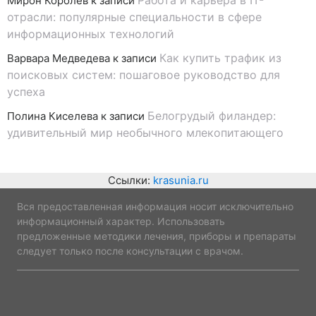
Работа и карьера в IT-
Мирон Королев
к записи
отрасли: популярные специальности в сфере
информационных технологий
Как купить трафик из
Варвара Медведева
к записи
поисковых систем: пошаговое руководство для
успеха
Белогрудый филандер:
Полина Киселева
к записи
удивительный мир необычного млекопитающего
Ссылки:
krasunia.ru
Вся предоставленная информация носит исключительно
информационный характер. Использовать
предложенные методики лечения, приборы и препараты
следует только после консультации с врачом.