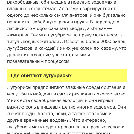
ракообразные, обитающие в пресных водоемах и
влажных экосистемах. Их размер варьируется от
одного до нескольких миллиметров, и они буквально
наполняют собой луга, реки и пруды. В переводе с
латинского «lugo» означает «вода», а «brisa» —
«житель». Так что лугубрисы по праву могут носить
титул «водных жителей». Известно более 2000 видов
лугубрисов, и каждый из них уникален по-своему, что
делает их изучение увлекательным и
познавательным процессом.
Где обитают лугубрисы?
Лугубрисы предпочитают влажные среды обитания и
могут быть найдены в самых различных экосистемах.
У них есть своеобразная экология, и они играют
важную роль в пищевых цепях многих водоемов. Они
любят пруды, болота, реки, а также столовые и
другие временные водоемы. Что интересно,
лугубрисы могут адаптироваться под разные условия,
и даже небольшие лужи могут стать их домом.