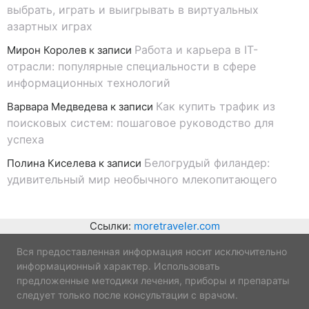
выбрать, играть и выигрывать в виртуальных
азартных играх
Работа и карьера в IT-
Мирон Королев
к записи
отрасли: популярные специальности в сфере
информационных технологий
Как купить трафик из
Варвара Медведева
к записи
поисковых систем: пошаговое руководство для
успеха
Белогрудый филандер:
Полина Киселева
к записи
удивительный мир необычного млекопитающего
Ссылки:
moretraveler.com
Вся предоставленная информация носит исключительно
информационный характер. Использовать
предложенные методики лечения, приборы и препараты
следует только после консультации с врачом.