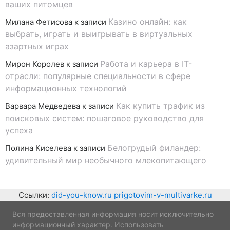
ваших питомцев
Казино онлайн: как
Милана Фетисова
к записи
выбрать, играть и выигрывать в виртуальных
азартных играх
Работа и карьера в IT-
Мирон Королев
к записи
отрасли: популярные специальности в сфере
информационных технологий
Как купить трафик из
Варвара Медведева
к записи
поисковых систем: пошаговое руководство для
успеха
Белогрудый филандер:
Полина Киселева
к записи
удивительный мир необычного млекопитающего
Ссылки:
did-you-know.ru
prigotovim-v-multivarke.ru
Вся предоставленная информация носит исключительно
информационный характер. Использовать