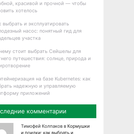
обной, красивой и прочной — чтобы
товить хотелось
к выбрать и эксплуатировать
лодезный насос: понятный гид для
адельцев участка
чему стоит выбрать Сейшелы для
тнего путешествия: солнце, природа и
иротворение
нтейнеризация на базе Kubernetes: как
брать надежную и управляемую
атформу приложений
следние комментарии
Тимофей Колпаков
в
Кормушки
и поилки: как выбрать и