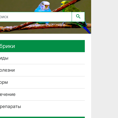
брики
иды
олезни
орм
ечение
репараты