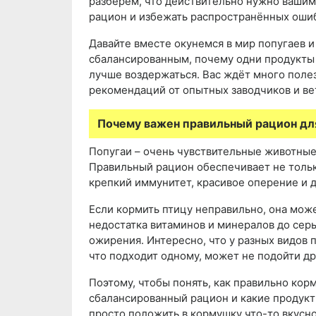
разберём, что действительно нужно вашим
рацион и избежать распространённых ошиб
Давайте вместе окунемся в мир попугаев и
сбалансированным, почему одни продукты с
лучше воздержаться. Вас ждёт много поле
рекомендаций от опытных заводчиков и ве
Почему важен правильный рацион дл
Попугаи – очень чувствительные животные
Правильный рацион обеспечивает не тольк
крепкий иммунитет, красивое оперение и 
Если кормить птицу неправильно, она мож
недостатка витаминов и минералов до сер
ожирения. Интересно, что у разных видов п
что подходит одному, может не подойти др
Поэтому, чтобы понять, как правильно корм
сбалансированный рацион и какие продукт
просто положить в кормушку что-то вкусно