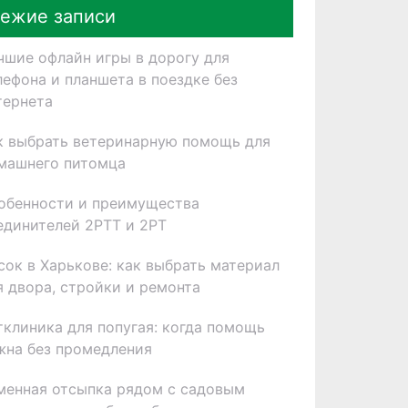
ежие записи
чшие офлайн игры в дорогу для
лефона и планшета в поездке без
тернета
к выбрать ветеринарную помощь для
машнего питомца
обенности и преимущества
единителей 2РТТ и 2РТ
сок в Харькове: как выбрать материал
я двора, стройки и ремонта
тклиника для попугая: когда помощь
жна без промедления
менная отсыпка рядом с садовым