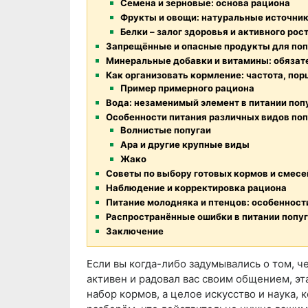
Семена и зерновые: основа рациона
Фрукты и овощи: натуральные источни
Белки – залог здоровья и активного рос
Запрещённые и опасные продукты для поп
Минеральные добавки и витамины: обязат
Как организовать кормление: частота, пор
Пример примерного рациона
Вода: незаменимый элемент в питании поп
Особенности питания различных видов по
Волнистые попугаи
Ара и другие крупные виды
Жако
Советы по выбору готовых кормов и смесе
Наблюдение и корректировка рациона
Питание молодняка и птенцов: особенност
Распространённые ошибки в питании попу
Заключение
Если вы когда-либо задумывались о том, ч
активен и радовал вас своим общением, эта
набор кормов, а целое искусство и наука,