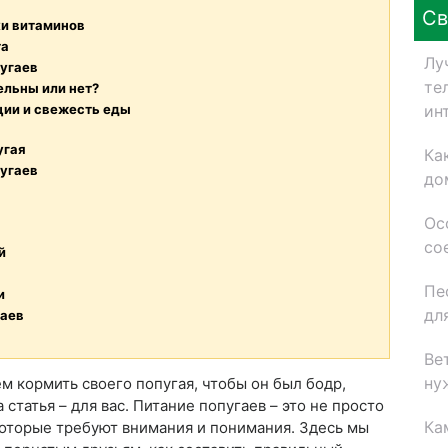
Св
ки витаминов
та
Лу
угаев
те
ельны или нет?
ин
ции и свежесть еды
угая
Ка
пугаев
до
Ос
со
й
Пе
и
дл
гаев
Ве
ну
ем кормить своего попугая, чтобы он был бодр,
 статья – для вас. Питание попугаев – это не просто
Ка
 которые требуют внимания и понимания. Здесь мы