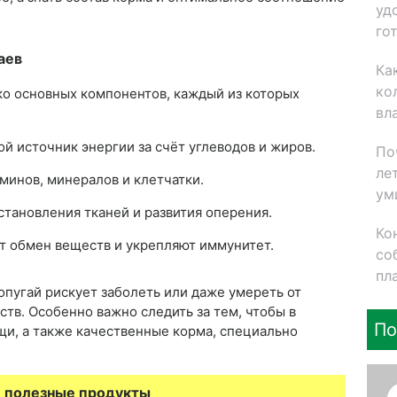
уд
го
аев
Ка
ко
ко основных компонентов, каждый из которых
вл
ой источник энергии за счёт углеводов и жиров.
По
ле
минов, минералов и клетчатки.
ум
становления тканей и развития оперения.
Ко
т обмен веществ и укрепляют иммунитет.
со
пл
опугай рискует заболеть или даже умереть от
тв. Особенно важно следить за тем, чтобы в
По
щи, а также качественные корма, специально
и полезные продукты