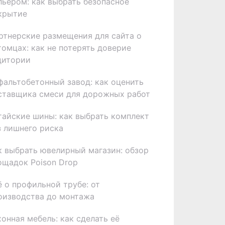
льером: как выбрать безопасное
крытие
ртнерские размещения для сайта о
томцах: как не потерять доверие
дитории
фальтобетонный завод: как оценить
ставщика смеси для дорожных работ
тайские шины: как выбрать комплект
з лишнего риска
к выбрать ювелирный магазин: обзор
ощадок Poison Drop
ё о профильной трубе: от
оизводства до монтажа
хонная мебель: как сделать её