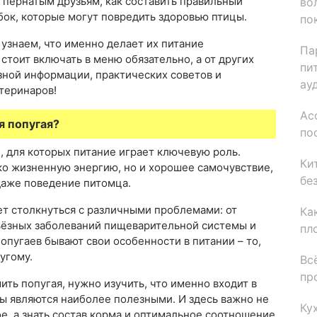
 пернатым друзьям, как составить правильный
во
ок, которые могут повредить здоровью птицы.
по
 узнаем, что именно делает их питание
Па
тоит включать в меню обязательно, а от других
пи
зной информации, практических советов и
ау
теринаров!
Ас
я попугая?
по
, для которых питание играет ключевую роль.
Ки
о жизненную энергию, но и хорошее самочувствие,
бе
даже поведение питомца.
ет столкнуться с различными проблемами: от
Ка
ьёзных заболеваний пищеварительной системы и
пл
опугаев бывают свои особенности в питании – то,
угому.
Вс
пр
ить попугая, нужно изучить, что именно входит в
ы являются наиболее полезными. И здесь важно не
Ку
е, а знать состав корма и оптимальное соотношение