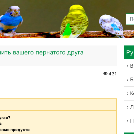
чить вашего пернатого друга
Ру
В
431
Б
К
Л
угая?
П
в
езные продукты