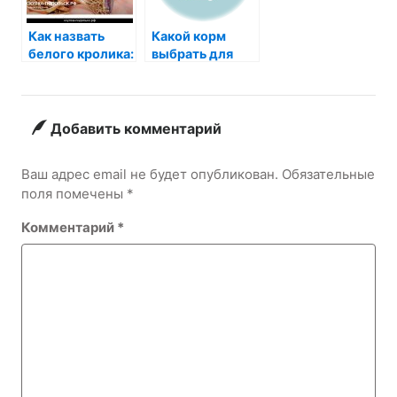
Как назвать
Какой корм
белого кролика:
выбрать для
100 идей для
кошки: Сириус
вашего
или Проплан,
пушистого
какой лучше
друга
Добавить комментарий
Ваш адрес email не будет опубликован.
Обязательные
поля помечены
*
Комментарий
*