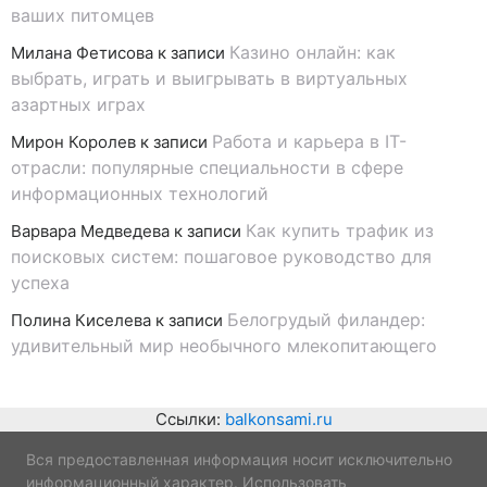
ваших питомцев
Казино онлайн: как
Милана Фетисова
к записи
выбрать, играть и выигрывать в виртуальных
азартных играх
Работа и карьера в IT-
Мирон Королев
к записи
отрасли: популярные специальности в сфере
информационных технологий
Как купить трафик из
Варвара Медведева
к записи
поисковых систем: пошаговое руководство для
успеха
Белогрудый филандер:
Полина Киселева
к записи
удивительный мир необычного млекопитающего
Ссылки:
balkonsami.ru
Вся предоставленная информация носит исключительно
информационный характер. Использовать