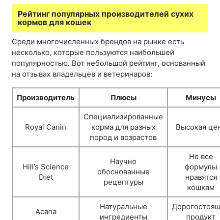
Рейтинг популярных производителей сухих
кормов для кошек
Среди многочисленных брендов на рынке есть
несколько, которые пользуются наибольшей
популярностью. Вот небольшой рейтинг, основанный
на отзывах владельцев и ветеринаров:
Производитель
Плюсы
Минусы
Специализированные
Royal Canin
корма для разных
Высокая це
пород и возрастов
Не все
Научно
Hill’s Science
формулы
обоснованные
Diet
нравятся
рецептуры
кошкам
Натуральные
Дорогостоя
Acana
ингредиенты
продукт