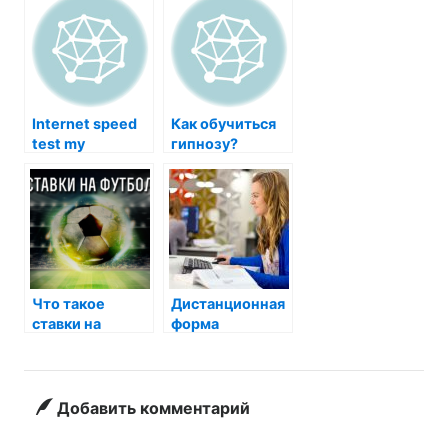
Internet speed
Как обучиться
test my
гипнозу?
Что такое
Дистанционная
ставки на
форма
футбол
обучения в
колледже:
особенности
Добавить комментарий