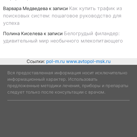
Как купить трафик из
Варвара Медведева
к записи
поисковых систем: пошаговое руководство для
успеха
Белогрудый филандер:
Полина Киселева
к записи
удивительный мир необычного млекопитающего
Ссылки:
pol-m.ru
www.avtopol-msk.ru
Вся предоставленная информация носит исключительно
информационный характер. Использовать
предложенные методики лечения, приборы и препараты
следует только после консультации с врачом.