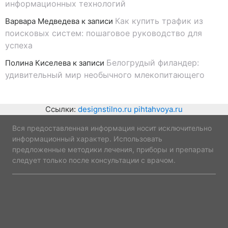
информационных технологий
Как купить трафик из
Варвара Медведева
к записи
поисковых систем: пошаговое руководство для
успеха
Белогрудый филандер:
Полина Киселева
к записи
удивительный мир необычного млекопитающего
Ссылки:
designstilno.ru
pihtahvoya.ru
Вся предоставленная информация носит исключительно
информационный характер. Использовать
предложенные методики лечения, приборы и препараты
следует только после консультации с врачом.