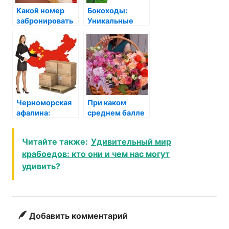
Какой номер
Бокоходы:
забронировать
Уникальные
в отеле?
Художники
Жизни в Море
Черноморская
При каком
афалина:
среднем балле
Почему этот
ставится 4?
умный дельфин
Читайте также:
Удивительный мир
выбирает
крабоедов: кто они и чем нас могут
Чёрное море?
удивить?
Добавить комментарий