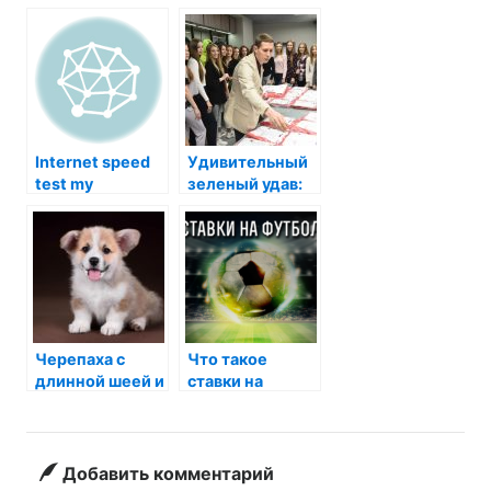
Internet speed
Удивительный
test my
зеленый удав:
Тайны жизни
тропического
гиганта
Черепаха с
Что такое
длинной шеей и
ставки на
носом: тайны
футбол
подводного
мира с
необычной
Добавить комментарий
формой