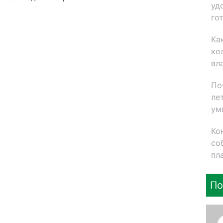
уд
го
Ка
ко
вл
По
ле
ум
Ко
со
пл
По