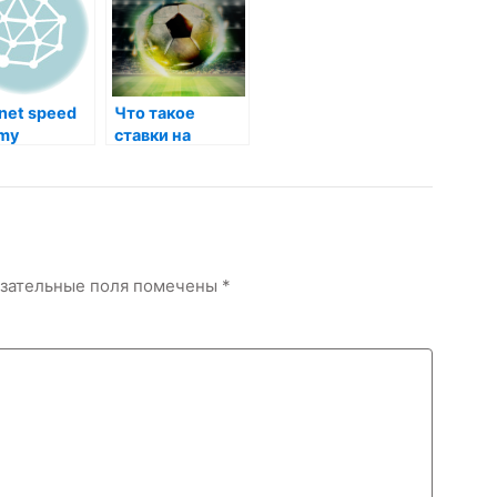
rnet speed
Что такое
 my
ставки на
футбол
зательные поля помечены
*