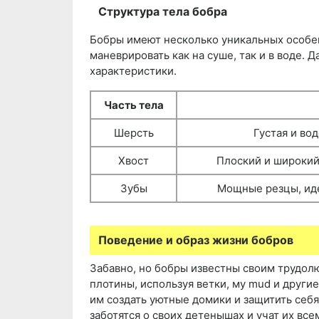
Структура тела бобра
Бобры имеют несколько уникальных особен
маневрировать как на суше, так и в воде.
характеристики.
Часть тела
Шерсть
Густая и во
Хвост
Плоский и широкий
Зубы
Мощные резцы, ид
Поведение и образ жизни бобров
Забавно, но бобры известны своим трудол
плотины, используя ветки, му mud и друг
им создать уютные домики и защитить себя
заботятся о своих детенышах и учат их в