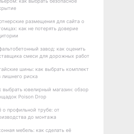
льером: как выбрать безопасное
крытие
ртнерские размещения для сайта о
томцах: как не потерять доверие
дитории
фальтобетонный завод: как оценить
ставщика смеси для дорожных работ
тайские шины: как выбрать комплект
з лишнего риска
к выбрать ювелирный магазин: обзор
ощадок Poison Drop
ё о профильной трубе: от
оизводства до монтажа
хонная мебель: как сделать её