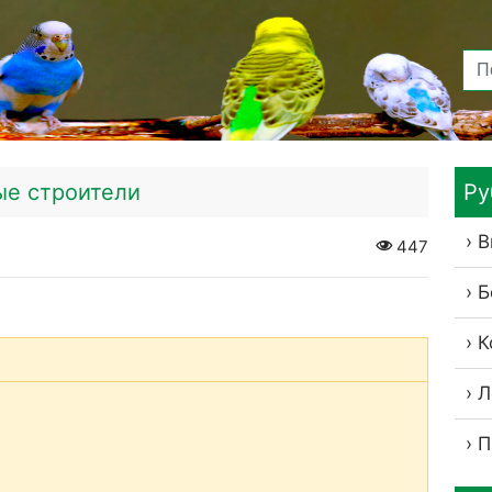
ые строители
Ру
В
447
Б
К
Л
П