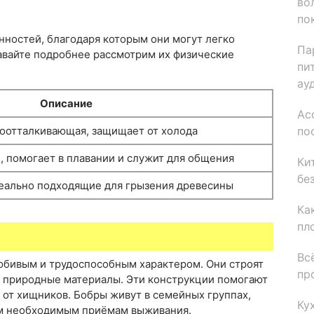
во
по
ностей, благодаря которым они могут легко
Па
 Давайте подробнее рассмотрим их физические
пи
ау
Описание
Ас
по
доотталкивающая, защищает от холода
, помогает в плавании и служит для общения
Ки
бе
еально подходящие для грызения древесины
Ка
пл
Вс
юбивым и трудоспособным характером. Они строят
пр
ие природные материалы. Эти конструкции помогают
 от хищников. Бобры живут в семейных группах,
Ку
сем необходимым приёмам выживания.