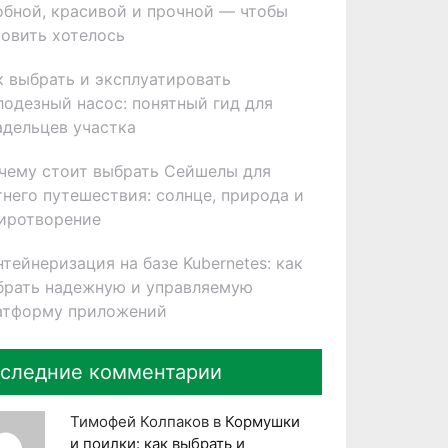
обной, красивой и прочной — чтобы
товить хотелось
к выбрать и эксплуатировать
лодезный насос: понятный гид для
адельцев участка
чему стоит выбрать Сейшелы для
тнего путешествия: солнце, природа и
иротворение
нтейнеризация на базе Kubernetes: как
брать надежную и управляемую
атформу приложений
следние комментарии
Тимофей Колпаков
в
Кормушки
и поилки: как выбрать и