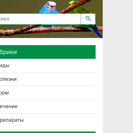
брики
иды
олезни
орм
ечение
репараты