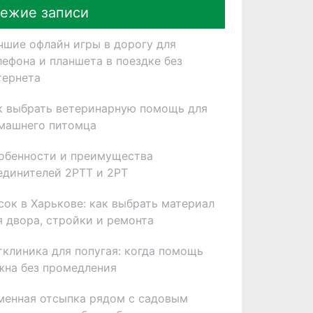
ежие записи
чшие офлайн игры в дорогу для
лефона и планшета в поездке без
тернета
к выбрать ветеринарную помощь для
машнего питомца
обенности и преимущества
единителей 2РТТ и 2РТ
сок в Харькове: как выбрать материал
я двора, стройки и ремонта
тклиника для попугая: когда помощь
жна без промедления
менная отсыпка рядом с садовым