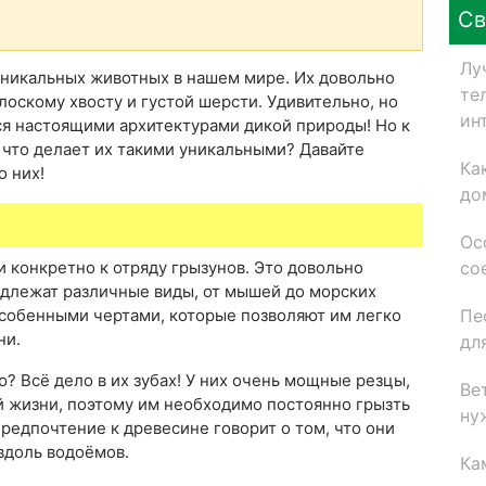
Св
Лу
уникальных животных в нашем мире. Их довольно
те
лоскому хвосту и густой шерсти. Удивительно, но
ин
ся настоящими архитектурами дикой природы! Но к
 что делает их такими уникальными? Давайте
Ка
о них!
до
Ос
со
 конкретно к отряду грызунов. Это довольно
адлежат различные виды, от мышей до морских
Пе
особенными чертами, которые позволяют им легко
ни.
дл
? Всё дело в их зубах! У них очень мощные резцы,
Ве
й жизни, поэтому им необходимо постоянно грызть
ну
редпочтение к древесине говорит о том, что они
вдоль водоёмов.
Ка