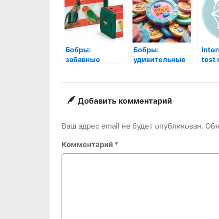
Бобры:
Бобры:
Inte
забавные
удивительные
test
строители и их
строители
место в
природы и их
животном мире
тайны
Добавить комментарий
Ваш адрес email не будет опубликован.
Обя
Комментарий
*