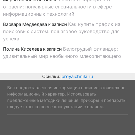
отрасли: популярные специальности в сфере
информационных технологий
Как купить трафик из
Варвара Медведева
к записи
поисковых систем: пошаговое руководство для
успеха
Белогрудый филандер:
Полина Киселева
к записи
удивительный мир необычного млекопитающего
Ссылки:
proyaichniki.ru
Вся предоставленная информация носит исключительно
информационный характер. Использовать
предложенные методики лечения, приборы и препараты
следует только после консультации с врачом.