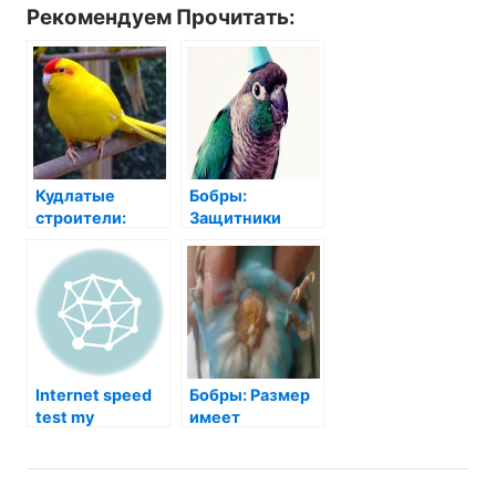
Рекомендуем Прочитать:
Кудлатые
Бобры:
строители:
Защитники
Удивительный
природы и их
мир бобров
завораживающие
обыкновенных
размеры
Internet speed
Бобры: Размер
test my
имеет
значение!
Узнаем об этих
удивительных