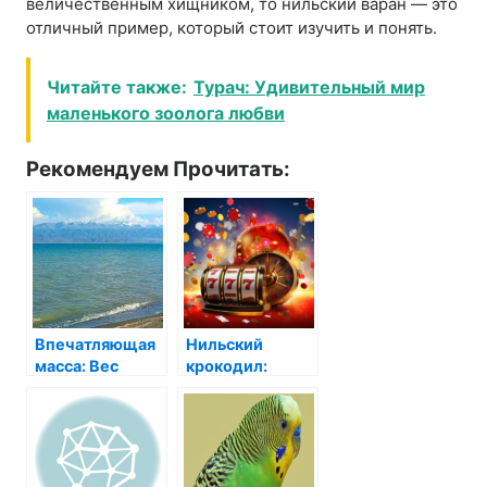
величественным хищником, то нильский варан — это
отличный пример, который стоит изучить и понять.
Читайте также:
Турач: Удивительный мир
маленького зоолога любви
Рекомендуем Прочитать:
Впечатляющая
Нильский
масса: Вес
крокодил:
комодского
длина и
варана и его
величие одного
значение
из самых
опасных
хищников