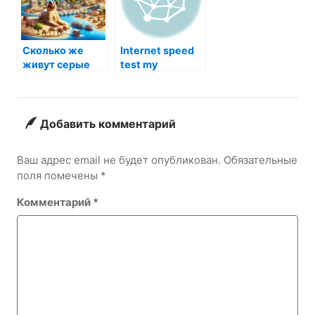
Сколько же
Internet speed
живут серые
test my
жабы:
удивительные
факты о
долгожителях
Добавить комментарий
из мира
амфибий
Ваш адрес email не будет опубликован.
Обязательные
поля помечены
*
Комментарий
*