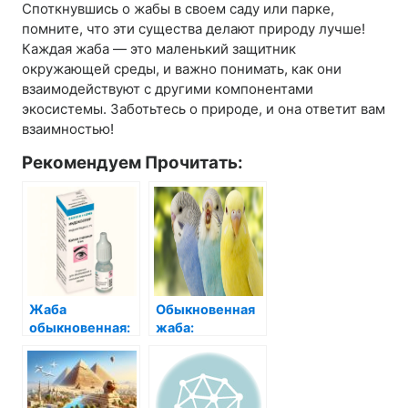
Споткнувшись о жабы в своем саду или парке,
помните, что эти существа делают природу лучше!
Каждая жаба — это маленький защитник
окружающей среды, и важно понимать, как они
взаимодействуют с другими компонентами
экосистемы. Заботьтесь о природе, и она ответит вам
взаимностью!
Рекомендуем Прочитать:
Жаба
Обыкновенная
обыкновенная:
жаба:
удивительный
удивительное
мир её
создание с
обитания
необычной
судьбой