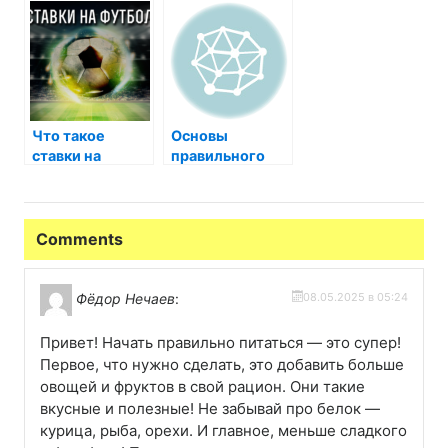
советы и
рекомендации
для
начинающих
Что такое
Основы
ставки на
правильного
футбол
питания
домашних
животных
Comments
Фёдор Нечаев
:
08.05.2025 в 05:24
Привет! Начать правильно питаться — это супер!
Первое, что нужно сделать, это добавить больше
овощей и фруктов в свой рацион. Они такие
вкусные и полезные! Не забывай про белок —
курица, рыба, орехи. И главное, меньше сладкого