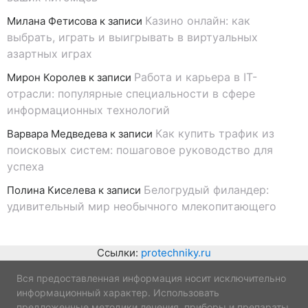
Казино онлайн: как
Милана Фетисова
к записи
выбрать, играть и выигрывать в виртуальных
азартных играх
Работа и карьера в IT-
Мирон Королев
к записи
отрасли: популярные специальности в сфере
информационных технологий
Как купить трафик из
Варвара Медведева
к записи
поисковых систем: пошаговое руководство для
успеха
Белогрудый филандер:
Полина Киселева
к записи
удивительный мир необычного млекопитающего
Ссылки:
protechniky.ru
Вся предоставленная информация носит исключительно
информационный характер. Использовать
предложенные методики лечения, приборы и препараты