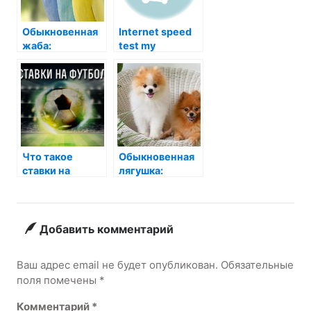
Обыкновенная
Internet speed
жаба:
test my
удивительное
создание с
необычной
судьбой
Что такое
Обыкновенная
ставки на
лягушка:
футбол
Маленький
чудо-мистик,
скрывающийся
за широкими
Добавить комментарий
листьями
Ваш адрес email не будет опубликован.
Обязательные
поля помечены
*
Комментарий
*