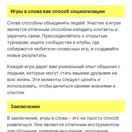
Игры в слова как способ социализации
Слова способны объединять людей. Участие в играх
является отличным способом наладить контакты и
укрепить связи. Присоединяйтесь к открытым
турнирам, ищите сообщества и клубы, где
собираются любители словесных игр, и создавайте
новые результаты.
Каждая игра дарит вам уникальный опыт общения с
людьми, которые могут стать вашими друзьями на
всю жизнь. Эти моменты следует ценить и
использовать, чтобы делиться своими знаниями и
опытом.
Заключение
В заключение, игры в слова – это не просто способ
развлечься. Они являются отличным инструментом
для обучения, развития мышления, улучшения