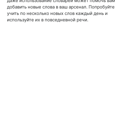
даже использование словарей может помочь вам
добавить новые слова в ваш арсенал. Попробуйте
учить по несколько новых слов каждый день и
используйте их в повседневной речи.