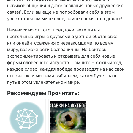
навыков общения и даже создания новых дружеских
связей. Если вы еще не попробовали себя в этом
увлекательном мире слов, самое время это сделать!
Независимо от того, предпочитаете ли вы
настольные игры с друзьями в уютной обстановке
или онлайн-сражения с незнакомцами по всему
миру, возможности безграничны. Не бойтесь
экспериментировать и открывать для себя новые
формы словесного искусств. Помните – каждый ход,
каждое слово, каждая победа производят на нас свой
отпечаток, и мы сами выбираем, каким будет наш
путь в этом увлекательном мире.
Рекомендуем Прочитать: