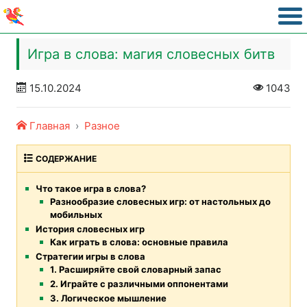
Игра в слова: магия словесных битв
15.10.2024
1043
Главная
Разное
СОДЕРЖАНИЕ
Что такое игра в слова?
Разнообразие словесных игр: от настольных до
мобильных
История словесных игр
Как играть в слова: основные правила
Стратегии игры в слова
1. Расширяйте свой словарный запас
2. Играйте с различными оппонентами
3. Логическое мышление