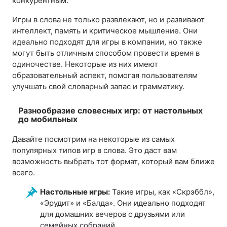
конкурентным.
Игры в слова не только развлекают, но и развивают
интеллект, память и критическое мышление. Они
идеально подходят для игры в компании, но также
могут быть отличным способом провести время в
одиночестве. Некоторые из них имеют
образовательный аспект, помогая пользователям
улучшать свой словарный запас и грамматику.
Разнообразие словесных игр: от настольных
до мобильных
Давайте посмотрим на некоторые из самых
популярных типов игр в слова. Это даст вам
возможность выбрать тот формат, который вам ближе
всего.
Настольные игры:
Такие игры, как «Скрэббл»,
«Эрудит» и «Балда». Они идеально подходят
для домашних вечеров с друзьями или
семейных собраний.