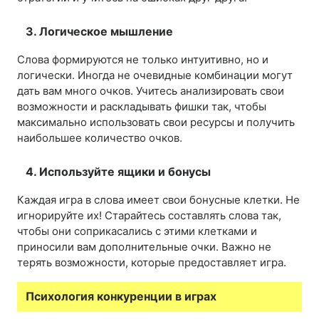
3. Логическое мышление
Слова формируются не только интуитивно, но и
логически. Иногда не очевидные комбинации могут
дать вам много очков. Учитесь анализировать свои
возможности и раскладывать фишки так, чтобы
максимально использовать свои ресурсы и получить
наибольшее количество очков.
4. Используйте ящики и бонусы
Каждая игра в слова имеет свои бонусные клетки. Не
игнорируйте их! Старайтесь составлять слова так,
чтобы они соприкасались с этими клетками и
приносили вам дополнительные очки. Важно не
терять возможности, которые предоставляет игра.
Психология конкуренции в играх