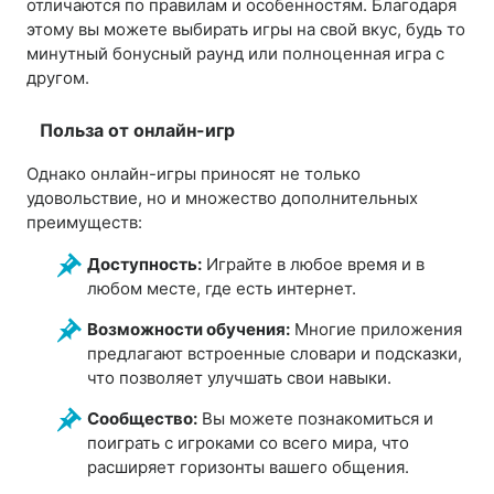
отличаются по правилам и особенностям. Благодаря
этому вы можете выбирать игры на свой вкус, будь то
минутный бонусный раунд или полноценная игра с
другом.
Польза от онлайн-игр
Однако онлайн-игры приносят не только
удовольствие, но и множество дополнительных
преимуществ:
Доступность:
Играйте в любое время и в
любом месте, где есть интернет.
Возможности обучения:
Многие приложения
предлагают встроенные словари и подсказки,
что позволяет улучшать свои навыки.
Сообщество:
Вы можете познакомиться и
поиграть с игроками со всего мира, что
расширяет горизонты вашего общения.