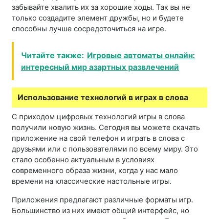
забывайте хвалить их за хорошие ходы. Так вы не
только создадите элемент дружбы, но и будете
способны лучше сосредоточиться на игре.
Читайте также:
Игровые автоматы онлайн:
интересный мир азартных развлечений
Использование технологий в играх в слова
С приходом цифровых технологий игры в слова
получили новую жизнь. Сегодня вы можете скачать
приложение на свой телефон и играть в слова с
друзьями или с пользователями по всему миру. Это
стало особенно актуальным в условиях
современного образа жизни, когда у нас мало
времени на классические настольные игры.
Приложения предлагают различные форматы игр.
Большинство из них имеют общий интерфейс, но