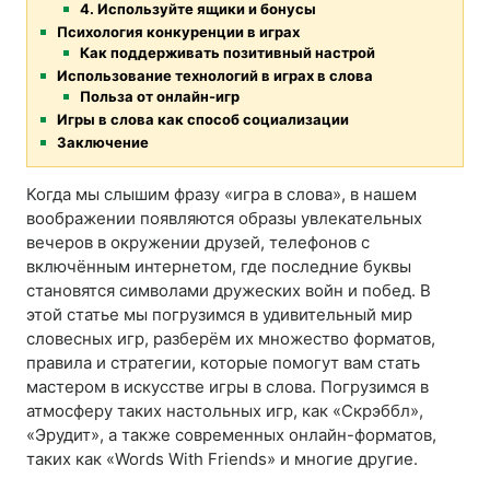
4. Используйте ящики и бонусы
Психология конкуренции в играх
Как поддерживать позитивный настрой
Использование технологий в играх в слова
Польза от онлайн-игр
Игры в слова как способ социализации
Заключение
Когда мы слышим фразу «игра в слова», в нашем
воображении появляются образы увлекательных
вечеров в окружении друзей, телефонов с
включённым интернетом, где последние буквы
становятся символами дружеских войн и побед. В
этой статье мы погрузимся в удивительный мир
словесных игр, разберём их множество форматов,
правила и стратегии, которые помогут вам стать
мастером в искусстве игры в слова. Погрузимся в
атмосферу таких настольных игр, как «Скрэббл»,
«Эрудит», а также современных онлайн-форматов,
таких как «Words With Friends» и многие другие.