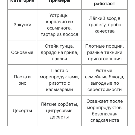
Категория
Примеры
работает
Устрицы,
Лёгкий вход в
карпаччо из
Закуски
трапезу, проба
осьминога,
качества
тартар из лосося
Стейк тунца,
Плотные порции,
Основные
дорадо на гриле,
разные техники
паэлья
приготовления
Паста с
Уютные,
Паста и
морепродуктами,
семейные блюда,
рис
ризотто с
выгодные по
кальмарами
себестоимости
Освежает после
Лёгкие сорбеты,
морепродуктов,
Десерты
цитрусовые
безопасная
десерты
сладкая нота