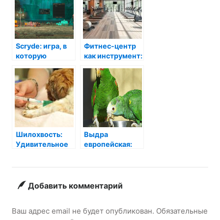
Scryde: игра, в
Фитнес-центр
которую
как инструмент:
хочется
как выбрать
возвращаться
место, которое
— объясняю,
действительно
почему
поможет вам
прогрессировать
Шилохвость:
Выдра
Удивительное
европейская:
создание,
милое озерное
которое
создание,
покоряет
которое вас
сердца
удивит!
Добавить комментарий
Ваш адрес email не будет опубликован.
Обязательные