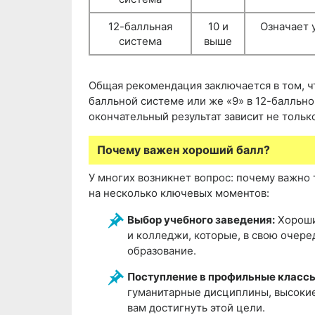
12-балльная
10 и
Означает 
система
выше
Общая рекомендация заключается в том, чт
балльной системе или же «9» в 12-балльно
окончательный результат зависит не только
Почему важен хороший балл?
У многих возникнет вопрос: почему важно
на несколько ключевых моментов:
Выбор учебного заведения:
Хороши
и колледжи, которые, в свою очере
образование.
Поступление в профильные классы
гуманитарные дисциплины, высоки
вам достигнуть этой цели.