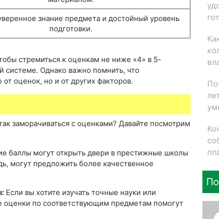
уд
го
уверенное знание предмета и достойный уровень
подготовки.
Ка
ко
обы стремиться к оценкам не ниже «4» в 5-
вл
й системе. Однако важно помнить, что
 от оценок, но и от других факторов.
По
ле
ум
 так заморачиваться с оценками? Давайте посмотрим
Ко
со
пл
е баллы могут открыть двери в престижные школы
дь, могут предложить более качественное
По
:
Если вы хотите изучать точные науки или
е оценки по соответствующим предметам помогут