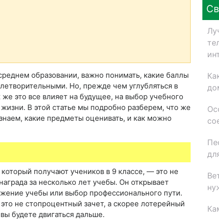
Св
Лу
те
ин
 среднем образовании, важно понимать, какие баллы
Ка
влетворительными. Но, прежде чем углубляться в
до
 же это все влияет на будущее, на выбор учебного
жизни. В этой статье мы подробно разберем, что же
Ос
узнаем, какие предметы оценивать, и как можно
со
Пе
дл
который получают учеников в 9 классе, — это не
Ве
награда за несколько лет учебы. Он открывает
ну
лжение учебы или выбор профессионального пути.
— это не стопроцентный зачет, а скорее лотерейный
Ка
 вы будете двигаться дальше.