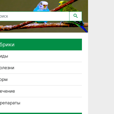
брики
иды
олезни
орм
ечение
репараты