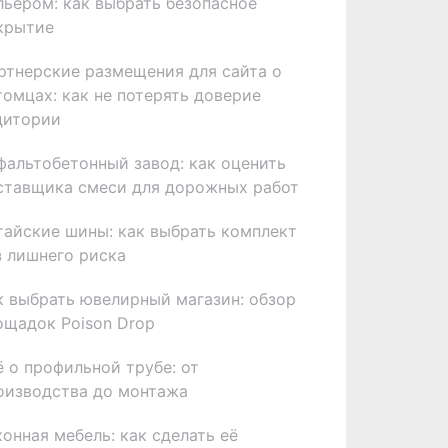
льером: как выбрать безопасное
крытие
ртнерские размещения для сайта о
томцах: как не потерять доверие
дитории
фальтобетонный завод: как оценить
ставщика смеси для дорожных работ
тайские шины: как выбрать комплект
з лишнего риска
к выбрать ювелирный магазин: обзор
ощадок Poison Drop
ё о профильной трубе: от
оизводства до монтажа
хонная мебель: как сделать её