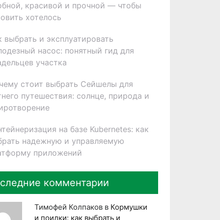
обной, красивой и прочной — чтобы
товить хотелось
к выбрать и эксплуатировать
лодезный насос: понятный гид для
адельцев участка
чему стоит выбрать Сейшелы для
тнего путешествия: солнце, природа и
иротворение
нтейнеризация на базе Kubernetes: как
брать надежную и управляемую
атформу приложений
следние комментарии
Тимофей Колпаков
в
Кормушки
и поилки: как выбрать и