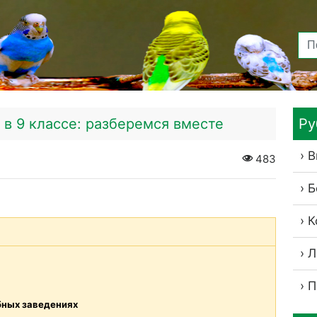
 в 9 классе: разберемся вместе
Ру
В
483
Б
К
Л
П
бных заведениях