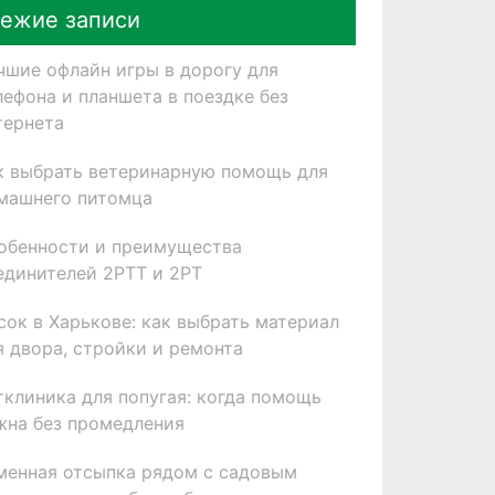
ежие записи
чшие офлайн игры в дорогу для
лефона и планшета в поездке без
тернета
к выбрать ветеринарную помощь для
машнего питомца
обенности и преимущества
единителей 2РТТ и 2РТ
сок в Харькове: как выбрать материал
я двора, стройки и ремонта
тклиника для попугая: когда помощь
жна без промедления
менная отсыпка рядом с садовым