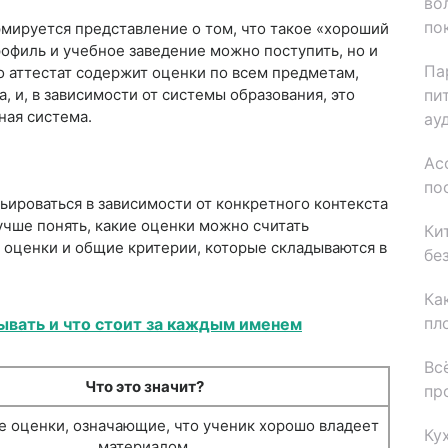
во
по
ормируется представление о том, что такое «хороший
профиль и учебное заведение можно поступить, но и
Па
о аттестат содержит оценки по всем предметам,
пи
, и, в зависимости от системы образования, это
ная система.
ау
Ас
по
ьироваться в зависимости от конкретного контекста
учше понять, какие оценки можно считать
Ки
 оценки и общие критерии, которые складываются в
бе
Ка
пл
зывать и что стоит за каждым именем
Вс
Что это значит?
пр
е оценки, означающие, что ученик хорошо владеет
Ку
материалом.