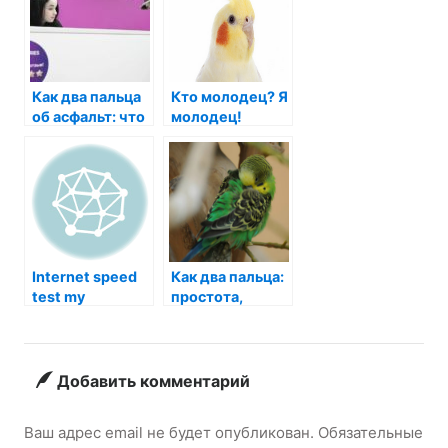
Как два пальца
Кто молодец? Я
об асфальт: что
молодец!
мы можем
Откуда эта
узнать из
фраза и как она
простоты
завоевала
популярность
Internet speed
Как два пальца:
test my
простота,
удобство и
невероятные
возможности
Добавить комментарий
Ваш адрес email не будет опубликован.
Обязательные