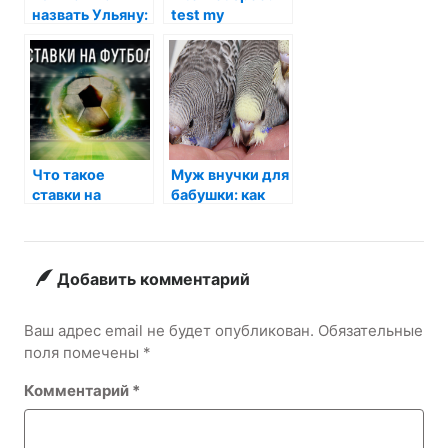
назвать Ульяну:
test my
уникальные
имена и их
значения
Что такое
Муж внучки для
ставки на
бабушки: как
футбол
его правильно
назвать?
Добавить комментарий
Ваш адрес email не будет опубликован.
Обязательные
поля помечены
*
Комментарий
*