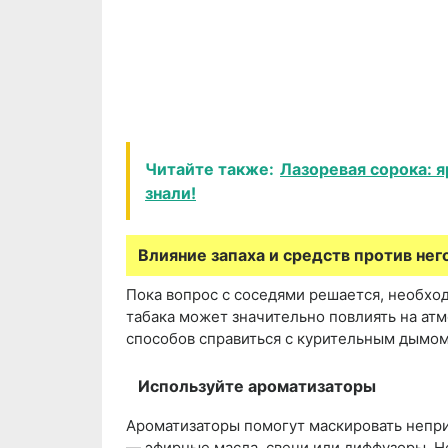
Читайте также:
Лазоревая сорока: я
знали!
Влияние запаха и средств против нег
Пока вопрос с соседями решается, необход
табака может значительно повлиять на атм
способов справиться с курительным дымом
Используйте ароматизаторы
Ароматизаторы помогут маскировать непр
— эфирные масла, свечи или диффузоры. Не