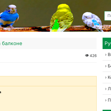
а балконе
Ру
В
426
Б
К
Л
а
П