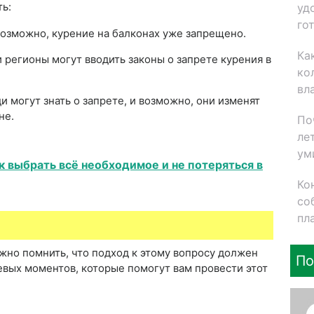
ть:
уд
го
озможно, курение на балконах уже запрещено.
Ка
 регионы могут вводить законы о запрете курения в
ко
вл
и могут знать о запрете, и возможно, они изменят
не.
По
ле
ум
к выбрать всё необходимое и не потеряться в
Ко
со
пл
жно помнить, что подход к этому вопросу должен
По
вых моментов, которые помогут вам провести этот