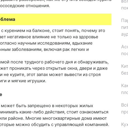
во
рососедские отношения.
по
облема
Па
пи
 курением на балконе, стоит понять, почему это
ау
ает негативное влияние не только на здоровье
Согласно научным исследованиям, вдыхание
Ас
чным заболеваниям, включая рак легких и
по
омой после трудного рабочего дня и обнаруживать,
Ки
ожет проникать через открытые окна, двери и даже
бе
 не курите, этот запах может вывести из строя
иги и мягкие игрушки.
Ка
пл
е
Вс
не может быть запрещено в некоторых жилых
пр
ринимать какие-либо действия, стоит ознакомиться
или районе. Многие многоквартирные дома имеют
Ку
которые можно обсудить с управляющей компанией.