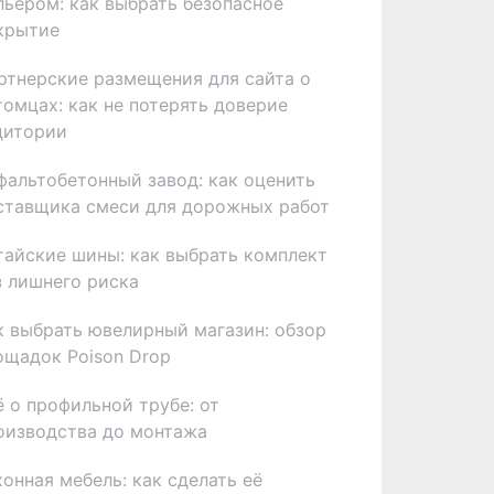
льером: как выбрать безопасное
крытие
ртнерские размещения для сайта о
томцах: как не потерять доверие
дитории
фальтобетонный завод: как оценить
ставщика смеси для дорожных работ
тайские шины: как выбрать комплект
з лишнего риска
к выбрать ювелирный магазин: обзор
ощадок Poison Drop
ё о профильной трубе: от
оизводства до монтажа
хонная мебель: как сделать её