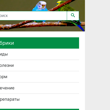
брики
иды
олезни
орм
ечение
репараты