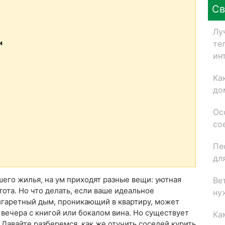
Св
Лу
те
и
ин
Ка
до
Ос
со
Пе
дл
его жилья, на ум приходят разные вещи: уютная
Ве
тота. Но что делать, если ваше идеальное
ну
игаретный дым, проникающий в квартиру, может
 вечера с книгой или бокалом вина. Но существует
Ка
Давайте разберемся, как же отучить соседей курить