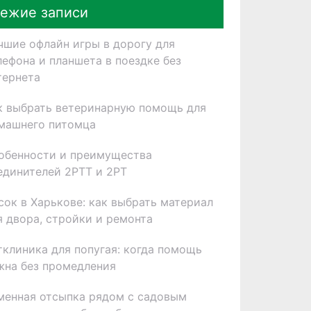
ежие записи
чшие офлайн игры в дорогу для
лефона и планшета в поездке без
тернета
к выбрать ветеринарную помощь для
машнего питомца
обенности и преимущества
единителей 2РТТ и 2РТ
сок в Харькове: как выбрать материал
я двора, стройки и ремонта
тклиника для попугая: когда помощь
жна без промедления
менная отсыпка рядом с садовым