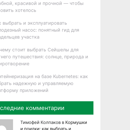
обной, красивой и прочной — чтобы
товить хотелось
к выбрать и эксплуатировать
лодезный насос: понятный гид для
адельцев участка
чему стоит выбрать Сейшелы для
тнего путешествия: солнце, природа и
иротворение
нтейнеризация на базе Kubernetes: как
брать надежную и управляемую
атформу приложений
следние комментарии
Тимофей Колпаков
в
Кормушки
и поилки: как выбрать и