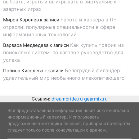
выбрать, играть и выигрывать в виртуальных
азартных играх
Работа и карьера в IT-
Мирон Королев
к записи
отрасли: популярные специальности в сфере
информационных технологий
Как купить трафик из
Варвара Медведева
к записи
поисковых систем: пошаговое руководство для
успеха
Белогрудый филандер:
Полина Киселева
к записи
удивительный мир необычного млекопитающего
Ссылки:
dreambride.ru
gearmix.ru
Вся предоставленная информация носит исключительно
информационный характер. Использовать
предложенные методики лечения, приборы и препараты
следует только после консультации с врачом.