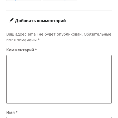
расстройства у
креативные
детей
идеи и
практические
советы
Добавить комментарий
Ваш адрес email не будет опубликован.
Обязательные
поля помечены
*
Комментарий
*
Имя
*