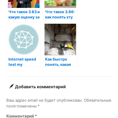
Что такое 3 83 и
Что такое 3.86:
какую оценку за
как понять эту
это можно
оценку и что
получить?
она значит?
Internet speed
Как быстро
test my
понять, какая
оценка будет в
году, если у вас
4433
Добавить комментарий
Ваш адрес email не будет опубликован.
Обязательные
поля помечены
*
Комментарий
*