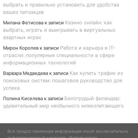
выбрать и правильно установить для удобства
ваших питомцев
Казино онлайн: как
Милана Фетисова
к записи
выбрать, играть и выигрывать в виртуальных
азартных играх
Работа и карьера в IT-
Мирон Королев
к записи
отрасли: популярные специальности в сфере
информационных технологий
Как купить трафик из
Варвара Медведева
к записи
поисковых систем: пошаговое руководство для
успеха
Белогрудый филандер:
Полина Киселева
к записи
удивительный мир необычного млекопитающего
Вся предоставленная информация носит исключительно
информационный характер. Использовать