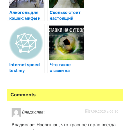
Алкоголь для
Сколько стоит
кошек: мифы и
настоящий
реальность
пингвин: мифы,
факты и
реальность
Internet speed
Что такое
test my
ставки на
футбол
Comments
Владислав
:
27.09.2025 в 06:30
Владислав: Наслышан, что красное горло всегда