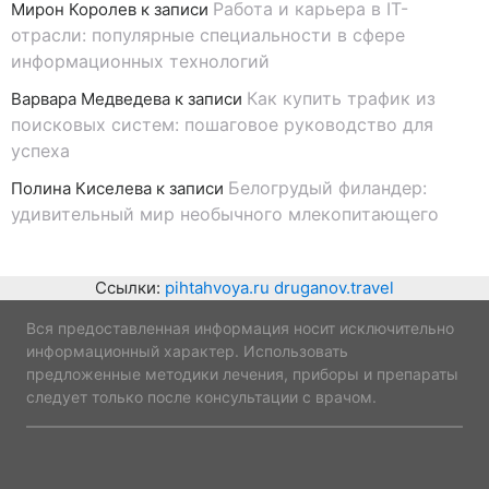
Работа и карьера в IT-
Мирон Королев
к записи
отрасли: популярные специальности в сфере
информационных технологий
Как купить трафик из
Варвара Медведева
к записи
поисковых систем: пошаговое руководство для
успеха
Белогрудый филандер:
Полина Киселева
к записи
удивительный мир необычного млекопитающего
Ссылки:
pihtahvoya.ru
druganov.travel
Вся предоставленная информация носит исключительно
информационный характер. Использовать
предложенные методики лечения, приборы и препараты
следует только после консультации с врачом.