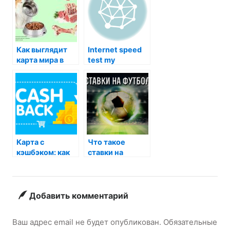
Как выглядит
Internet speed
карта мира в
test my
Австралии:
удивительное
сочетание
континентов и
культур
Карта с
Что такое
кэшбэком: как
ставки на
получить
футбол
деньги за
покупки
Добавить комментарий
Ваш адрес email не будет опубликован.
Обязательные