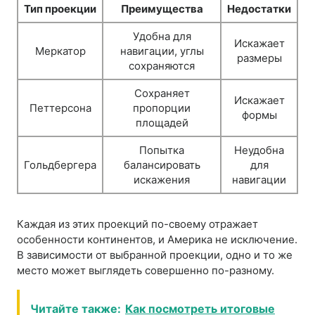
Тип проекции
Преимущества
Недостатки
Удобна для
Искажает
Меркатор
навигации, углы
размеры
сохраняются
Сохраняет
Искажает
Петтерсона
пропорции
формы
площадей
Попытка
Неудобна
Гольдбергера
балансировать
для
искажения
навигации
Каждая из этих проекций по-своему отражает
особенности континентов, и Америка не исключение.
В зависимости от выбранной проекции, одно и то же
место может выглядеть совершенно по-разному.
Читайте также:
Как посмотреть итоговые