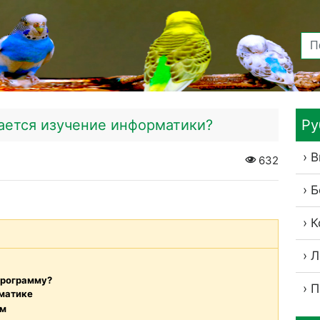
нается изучение информатики?
Ру
В
632
Б
К
Л
программу?
П
рматике
ом