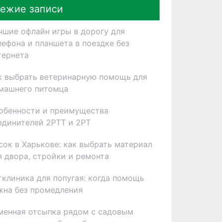
ежие записи
чшие офлайн игры в дорогу для
лефона и планшета в поездке без
тернета
к выбрать ветеринарную помощь для
машнего питомца
обенности и преимущества
единителей 2РТТ и 2РТ
сок в Харькове: как выбрать материал
я двора, стройки и ремонта
тклиника для попугая: когда помощь
жна без промедления
менная отсыпка рядом с садовым