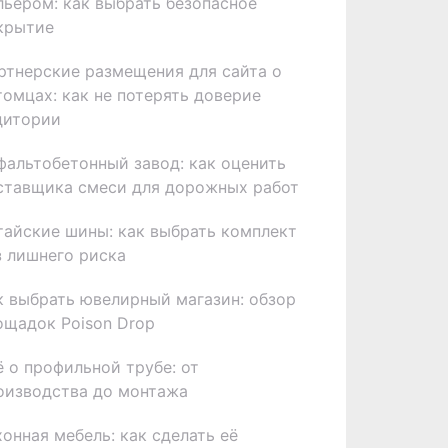
льером: как выбрать безопасное
крытие
ртнерские размещения для сайта о
томцах: как не потерять доверие
дитории
фальтобетонный завод: как оценить
ставщика смеси для дорожных работ
тайские шины: как выбрать комплект
з лишнего риска
к выбрать ювелирный магазин: обзор
ощадок Poison Drop
ё о профильной трубе: от
оизводства до монтажа
хонная мебель: как сделать её