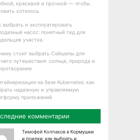
обной, красивой и прочной — чтобы
товить хотелось
к выбрать и эксплуатировать
лодезный насос: понятный гид для
адельцев участка
чему стоит выбрать Сейшелы для
тнего путешествия: солнце, природа и
иротворение
нтейнеризация на базе Kubernetes: как
брать надежную и управляемую
атформу приложений
следние комментарии
Тимофей Колпаков
в
Кормушки
и поилки: как выбрать и