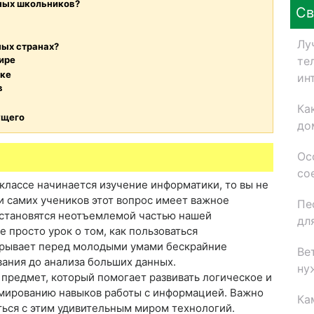
ных школьников?
Св
Лу
ных странах?
те
ире
ике
ин
в
Ка
ущего
до
Ос
со
 классе начинается изучение информатики, то вы не
и самих учеников этот вопрос имеет важное
Пе
 становятся неотъемлемой частью нашей
дл
 просто урок о том, как пользоваться
крывает перед молодыми умами бескрайние
Ве
ания до анализа больших данных.
ну
 предмет, который помогает развивать логическое и
мированию навыков работы с информацией. Важно
Ка
иться с этим удивительным миром технологий.