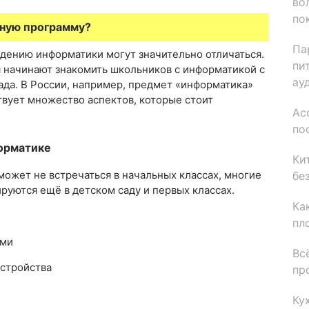
во
по
ьную программу?
Па
едению информатики могут значительно отличаться.
пи
 начинают знакомить школьников с информатикой с
ау
сада. В России, например, предмет «информатика»
твует множество аспектов, которые стоит
Ас
по
форматике
Ки
может не встречаться в начальных классах, многие
бе
уются ещё в детском саду и первых классах.
Ка
пл
ами
Вс
устройства
пр
Ку