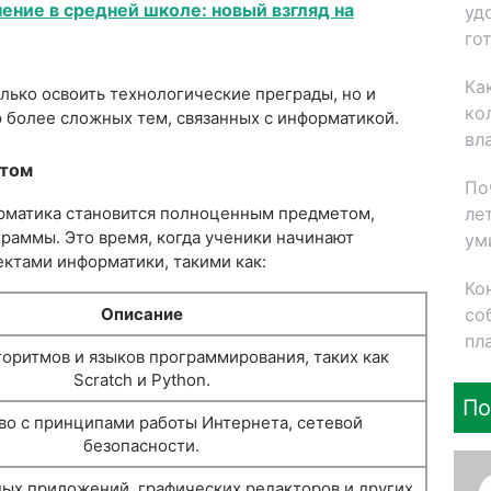
ение в средней школе: новый взгляд на
уд
го
Ка
лько освоить технологические преграды, но и
ко
ю более сложных тем, связанных с информатикой.
вл
етом
По
ле
форматика становится полноценным предметом,
граммы. Это время, когда ученики начинают
ум
ектами информатики, такими как:
Ко
со
Описание
пл
оритмов и языков программирования, таких как
Scratch и Python.
По
во с принципами работы Интернета, сетевой
безопасности.
ых приложений, графических редакторов и других