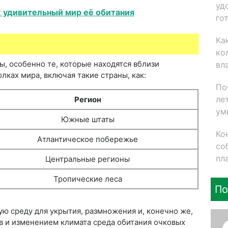
уд
 удивительный мир её обитания
го
Ка
ко
, особенно те, которые находятся вблизи
вл
лках мира, включая такие страны, как:
По
ле
Регион
ум
Южные штаты
Ко
Атлантическое побережье
со
пл
Центральные регионы
Тропические леса
По
ю среду для укрытия, размножения и, конечно же,
в и изменением климата среда обитания очковых