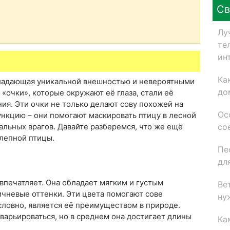
Св
Лу
те
ин
Ка
обладающая уникальной внешностью и невероятными
до
очки», которые окружают её глаза, стали её
ия. Эти очки не только делают сову похожей на
Ос
ункцию – они помогают маскировать птицу в лесной
со
альных врагов. Давайте разберемся, что же ещё
олепной птицы.
Пе
дл
впечатляет. Она обладает мягким и густым
Ве
чневые оттенки. Эти цвета помогают сове
ну
словно, является её преимуществом в природе.
варьироваться, но в среднем она достигает длины
Ка