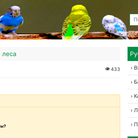
 леса
Ру
В
433
Б
К
Л
П
вы?