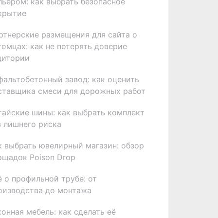
льером: как выбрать безопасное
крытие
ртнерские размещения для сайта о
томцах: как не потерять доверие
дитории
фальтобетонный завод: как оценить
ставщика смеси для дорожных работ
тайские шины: как выбрать комплект
з лишнего риска
к выбрать ювелирный магазин: обзор
ощадок Poison Drop
ё о профильной трубе: от
оизводства до монтажа
хонная мебель: как сделать её