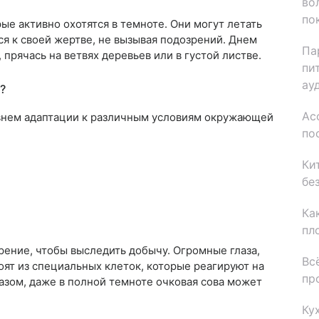
во
по
ые активно охотятся в темноте. Они могут летать
я к своей жертве, не вызывая подозрений. Днем
Па
прячась на ветвях деревьев или в густой листве.
пи
ау
?
Ас
овнем адаптации к различным условиям окружающей
по
Ки
бе
Ка
пл
рение, чтобы выследить добычу. Огромные глаза,
Вс
оят из специальных клеток, которые реагируют на
пр
азом, даже в полной темноте очковая сова может
Ку