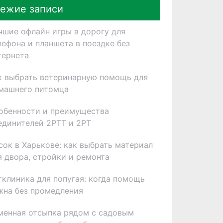
ежие записи
чшие офлайн игры в дорогу для
лефона и планшета в поездке без
тернета
к выбрать ветеринарную помощь для
машнего питомца
обенности и преимущества
единителей 2РТТ и 2РТ
сок в Харькове: как выбрать материал
я двора, стройки и ремонта
тклиника для попугая: когда помощь
жна без промедления
менная отсыпка рядом с садовым