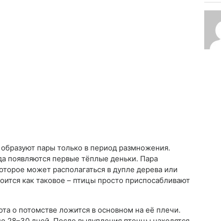
и образуют пары только в период размножения.
да появляются первые тёплые деньки. Пара
оторое может располагаться в дупле дерева или
троится как таковое – птицы просто приспосабливают
ота о потомстве ложится в основном на её плечи.
о 28–30 дней. После вылупления птенцы находятся