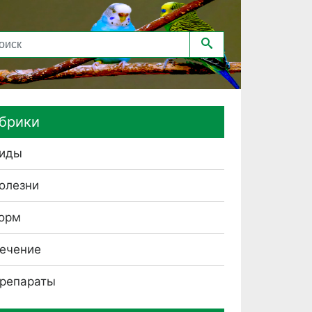
брики
иды
олезни
орм
ечение
репараты