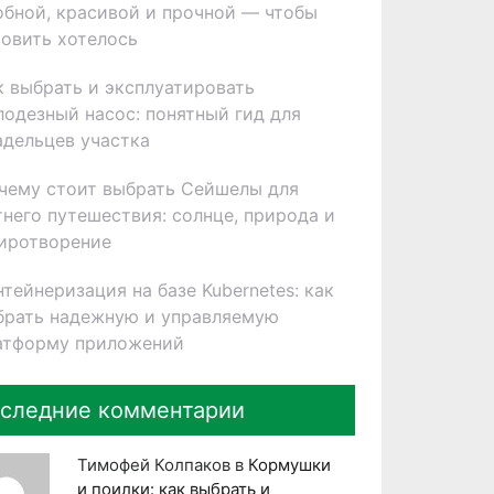
обной, красивой и прочной — чтобы
товить хотелось
к выбрать и эксплуатировать
лодезный насос: понятный гид для
адельцев участка
чему стоит выбрать Сейшелы для
тнего путешествия: солнце, природа и
иротворение
нтейнеризация на базе Kubernetes: как
брать надежную и управляемую
атформу приложений
следние комментарии
Тимофей Колпаков
в
Кормушки
и поилки: как выбрать и