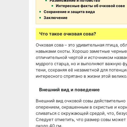
Размножение и потомство
Интересные факты об очковой сове
Сохранение и защита вида
Заключение
Что такое очковая сова?
Очковая сова – это удивительная птица, 
навыками охоты. Хорошо заметные черные «
отличительной чертой и источником назван
мудрого старца, но и выполняют важную ф
тени, сохраняя её незаметной для потенци
интересного спрятано в жизни этой велик
Внешний вид и поведение
Внешний вид очковой совы действительно 
оперением, окрашенным в охристые и кори
сливаться с окружающей средой, что, безу
Следует отметить, что размер совы может 
около 40 см.