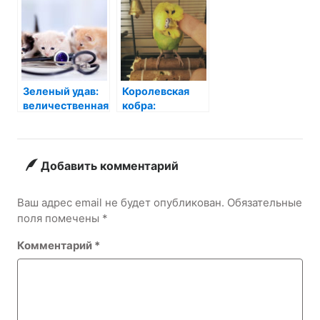
Зеленый удав:
Королевская
величественная
кобра:
красота
Гамадриад –
тропиков
Уникальная
красота и
опасная загадка
Добавить комментарий
природы
Ваш адрес email не будет опубликован.
Обязательные
поля помечены
*
Комментарий
*