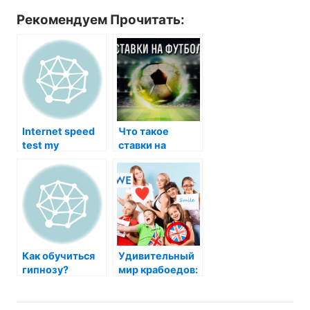
Рекомендуем Прочитать:
Internet speed
Что такое
test my
ставки на
футбол
Как обучиться
Удивительный
гипнозу?
мир крабоедов:
кто они и чем
нас могут