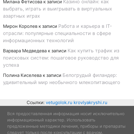
Казино онлайн: как
Милана Фетисова
к записи
выбрать, играть и выигрывать в виртуальных
азартных играх
Работа и карьера в IT-
Мирон Королев
к записи
отрасли: популярные специальности в сфере
информационных технологий
Как купить трафик из
Варвара Медведева
к записи
поисковых систем: пошаговое руководство для
успеха
Белогрудый филандер:
Полина Киселева
к записи
удивительный мир необычного млекопитающего
Ссылки:
vetugolok.ru
krovlyakryshi.ru
Вся предоставленная информация носит исключительно
информационный характер. Использовать
предложенные методики лечения, приборы и препараты
следует только после консультации с врачом.