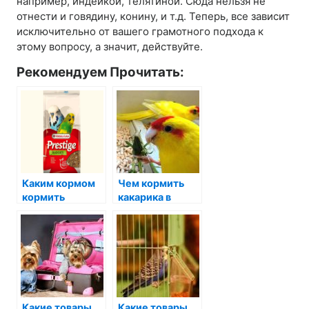
например, индейкой, телятиной. Сюда нельзя не
отнести и говядину, конину, и т.д. Теперь, все зависит
исключительно от вашего грамотного подхода к
этому вопросу, а значит, действуйте.
Рекомендуем Прочитать:
Каким кормом
Чем кормить
кормить
какарика в
Кореллу:
домашних
назначение,
условиях?
производители
Какие товары
Какие товары