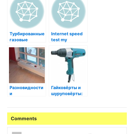
Турбированные
Internet speed
газовые
test my
колонки:
описание и
характеристики
Разновидности
Гайковёрты и
и
шуруповёрты:
характеристики
характеристики
конвекторов
Comments