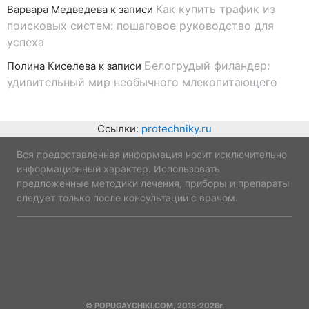
Как купить трафик из
Варвара Медведева
к записи
поисковых систем: пошаговое руководство для
успеха
Белогрудый филандер:
Полина Киселева
к записи
удивительный мир необычного млекопитающего
Ссылки:
protechniky.ru
Вся предоставленная информация носит исключительно
информационный характер. Использовать
предложенные методики лечения, приборы и препараты
следует только после консультации с врачом.
© POPUGAYCHIKI.COM, 2018-2026г.