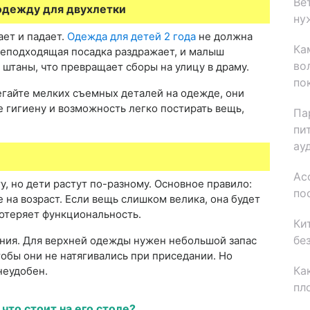
Ве
одежду для двухлетки
ну
ает и падает.
Одежда для детей 2 года
не должна
Ка
Неподходящая посадка раздражает, и малыш
во
 штаны, что превращает сборы на улицу в драму.
по
егайте мелких съемных деталей на одежде, они
 гигиену и возможность легко постирать вещь,
Па
пи
ау
Ас
, но дети растут по-разному. Основное правило:
по
не на возраст. Если вещь слишком велика, она будет
потеряет функциональность.
Ки
бе
ения. Для верхней одежды нужен небольшой запас
тобы они не натягивались при приседании. Но
Ка
неудобен.
пл
что стоит на его столе?