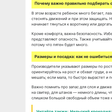
Почему важно правильно подбирать 
В этом возрасте ребенок много бегает, лаз
стеснять движений и при этом защищать. 
начинает тянуться к воротнику или дергать
Кроме комфорта, важна безопасность. Изб
представляют опасность. Также учитывайте
потому что пятен будет много.
Размеры и посадка: как не ошибиться
Производители указывают размеры по росту
ориентируйтесь на рост и обхват груди, а 
мешать; если мала, то быстро вырастет и 
Важно помнить про запас для слоя и движ
на свитер, для штанов — немного длины, ч
слишком большой свободный объем тоже 
Читайте также:
Нильский крокодил: 