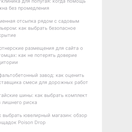
тклиника для попугая: когда помощь
жна без промедления
менная отсыпка рядом с садовым
льером: как выбрать безопасное
крытие
ртнерские размещения для сайта о
томцах: как не потерять доверие
дитории
фальтобетонный завод: как оценить
ставщика смеси для дорожных работ
тайские шины: как выбрать комплект
з лишнего риска
к выбрать ювелирный магазин: обзор
ощадок Poison Drop