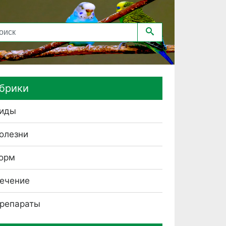
брики
иды
олезни
орм
ечение
репараты