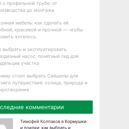
ё о профильной трубе: от
оизводства до монтажа
хонная мебель: как сделать её
обной, красивой и прочной — чтобы
товить хотелось
к выбрать и эксплуатировать
лодезный насос: понятный гид для
адельцев участка
чему стоит выбрать Сейшелы для
тнего путешествия: солнце, природа и
иротворение
следние комментарии
Тимофей Колпаков
в
Кормушки
и поилки: как выбрать и