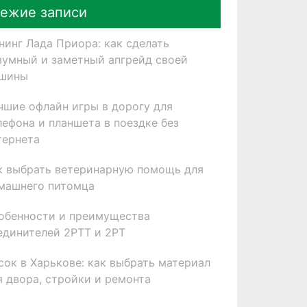
ежие записи
нинг Лада Приора: как сделать
зумный и заметный апгрейд своей
шины
чшие офлайн игры в дорогу для
лефона и планшета в поездке без
тернета
к выбрать ветеринарную помощь для
машнего питомца
обенности и преимущества
единителей 2РТТ и 2РТ
сок в Харькове: как выбрать материал
я двора, стройки и ремонта