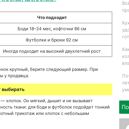
Вс
пр
Что подходит
Ку
Боди 18–24 мес, кофточки 86 см
уд
го
Футболки и брюки 92 см
Ка
Иногда подходит на высокий двухлетний рост
ко
вл
енок крупный, берите следующий размер. При
По
ы у продавца.
ле
т выбирать
ум
— хлопок. Он мягкий, дышит и не вызывает
По
ность ткани: для боди и футболок подойдет тонкий
лотный трикотаж или хлопок с небольшим