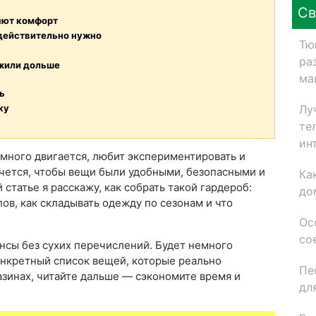
Св
яют комфорт
 действительно нужно
Тю
ра
ужили дольше
ма
ь
Лу
ку
те
ин
е много двигается, любит экспериментировать и
чется, чтобы вещи были удобными, безопасными и
Ка
 статье я расскажу, как собрать такой гардероб:
до
лов, как складывать одежду по сезонам и что
Ос
со
нсы без сухих перечислений. Будет немного
конкретный список вещей, которые реально
Пе
газинах, читайте дальше — сэкономите время и
дл