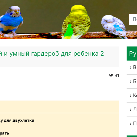
й и умный гардероб для ребенка 2
Ру
В
91
Б
К
Л
у для двухлетки
П
рать