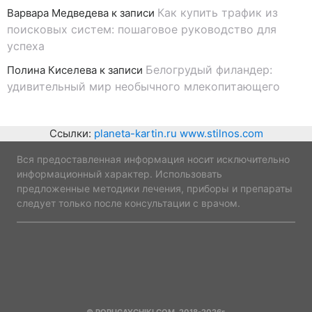
Как купить трафик из
Варвара Медведева
к записи
поисковых систем: пошаговое руководство для
успеха
Белогрудый филандер:
Полина Киселева
к записи
удивительный мир необычного млекопитающего
Ссылки:
planeta-kartin.ru
www.stilnos.com
Вся предоставленная информация носит исключительно
информационный характер. Использовать
предложенные методики лечения, приборы и препараты
следует только после консультации с врачом.