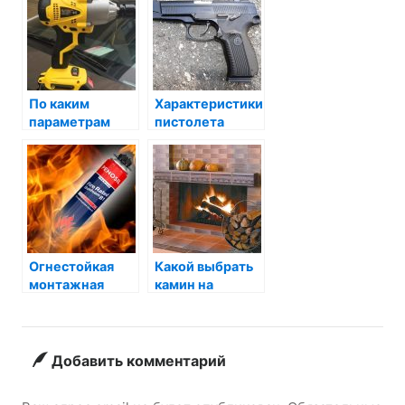
По каким
Характеристики
параметрам
пистолета
выбирать
Ярыгина
гайковёрты?
Огнестойкая
Какой выбрать
монтажная
камин на
пена:
дровах?
характеристики
и применение
Добавить комментарий