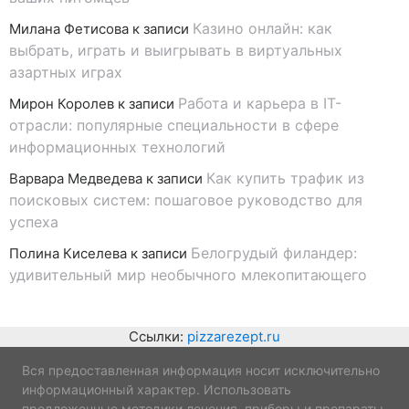
Казино онлайн: как
Милана Фетисова
к записи
выбрать, играть и выигрывать в виртуальных
азартных играх
Работа и карьера в IT-
Мирон Королев
к записи
отрасли: популярные специальности в сфере
информационных технологий
Как купить трафик из
Варвара Медведева
к записи
поисковых систем: пошаговое руководство для
успеха
Белогрудый филандер:
Полина Киселева
к записи
удивительный мир необычного млекопитающего
Ссылки:
pizzarezept.ru
Вся предоставленная информация носит исключительно
информационный характер. Использовать
предложенные методики лечения, приборы и препараты