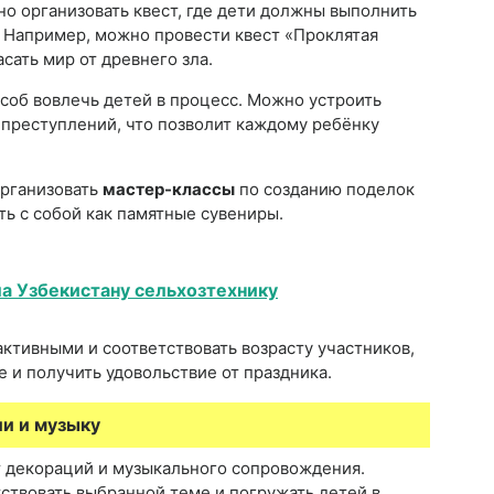
о организовать квест, где дети должны выполнить
у. Например, можно провести квест «Проклятая
асать мир от древнего зла.
об вовлечь детей в процесс. Можно устроить
 преступлений, что позволит каждому ребёнку
организовать
мастер-классы
по созданию поделок
ть с собой как памятные сувениры.
а Узбекистану сельхозтехнику
ктивными и соответствовать возрасту участников,
 и получить удовольствие от праздника.
и и музыку
т декораций и музыкального сопровождения.
твовать выбранной теме и погружать детей в