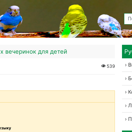
х вечеринок для детей
Ру
В
539
Б
К
Л
П
узыку