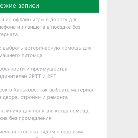
ежие записи
чшие офлайн игры в дорогу для
лефона и планшета в поездке без
тернета
к выбрать ветеринарную помощь для
машнего питомца
обенности и преимущества
единителей 2РТТ и 2РТ
сок в Харькове: как выбрать материал
я двора, стройки и ремонта
тклиника для попугая: когда помощь
жна без промедления
менная отсыпка рядом с садовым