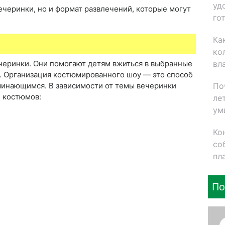
уд
ечеринки, но и формат развлечений, которые могут
го
Ка
ко
вл
черинки. Они помогают детям вжиться в выбранные
. Организация костюмированного шоу — это способ
По
минающимся. В зависимости от темы вечеринки
 костюмов:
ле
ум
Ко
со
пл
По