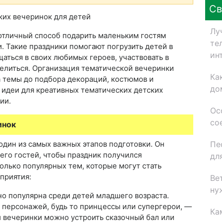
Св
Лу
отличный способ подарить маленьким гостям
те
. Такие праздники помогают погрузить детей в
ин
аться в своих любимых героев, участвовать в
елиться. Организация тематической вечеринки
Ка
а темы до подбора декораций, костюмов и
до
 идеи для креативных тематических детских
ии.
Ос
со
инок
Пе
один из самых важных этапов подготовки. Он
его гостей, чтобы праздник получился
дл
олько популярных тем, которые могут стать
приятия:
Ве
ну
но популярна среди детей младшего возраста.
 персонажей, будь то принцессы или супергерои, —
Ка
й вечеринки можно устроить сказочный бал или