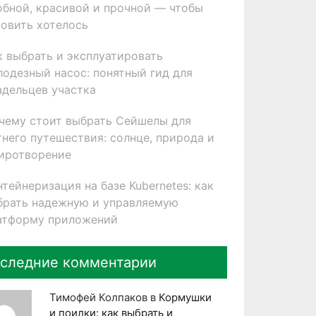
обной, красивой и прочной — чтобы
товить хотелось
к выбрать и эксплуатировать
лодезный насос: понятный гид для
адельцев участка
чему стоит выбрать Сейшелы для
тнего путешествия: солнце, природа и
иротворение
нтейнеризация на базе Kubernetes: как
брать надежную и управляемую
атформу приложений
следние комментарии
Тимофей Колпаков
в
Кормушки
и поилки: как выбрать и