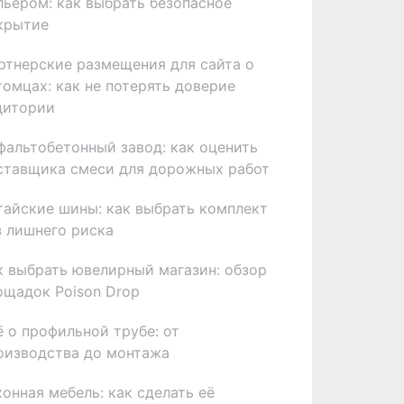
льером: как выбрать безопасное
крытие
ртнерские размещения для сайта о
томцах: как не потерять доверие
дитории
фальтобетонный завод: как оценить
ставщика смеси для дорожных работ
тайские шины: как выбрать комплект
з лишнего риска
к выбрать ювелирный магазин: обзор
ощадок Poison Drop
ё о профильной трубе: от
оизводства до монтажа
хонная мебель: как сделать её