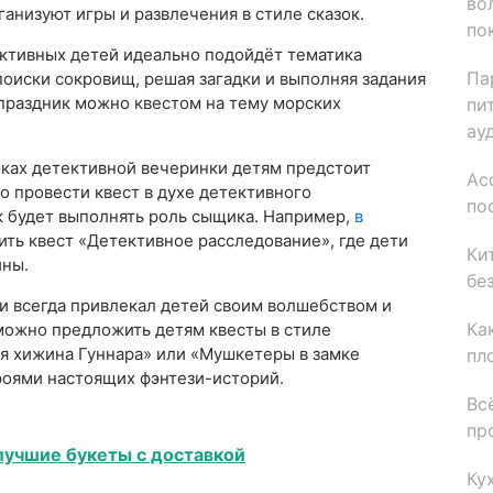
во
ганизуют игры и развлечения в стиле сказок.
по
активных детей идеально подойдёт тематика
Па
 поиски сокровищ, решая загадки и выполняя задания
 праздник можно квестом на тему морских
пи
ау
мках детективной вечеринки детям предстоит
Ас
 провести квест в духе детективного
по
к будет выполнять роль сыщика. Например,
в
ть квест «Детективное расследование», где дети
Ки
йны.
бе
зи всегда привлекал детей своим волшебством и
Ка
 можно предложить детям квесты в стиле
я хижина Гуннара» или «Мушкетеры в замке
пл
ероями настоящих фэнтези-историй.
Вс
пр
лучшие букеты с доставкой
Ку