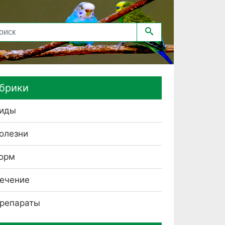
брики
иды
олезни
орм
ечение
репараты